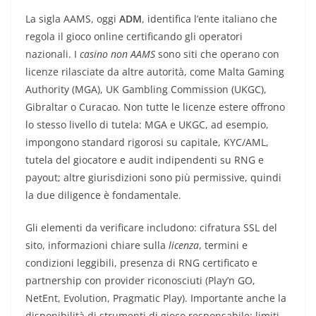
La sigla AAMS, oggi
ADM
, identifica l’ente italiano che
regola il gioco online certificando gli operatori
nazionali. I
casino non AAMS
sono siti che operano con
licenze rilasciate da altre autorità, come Malta Gaming
Authority (MGA), UK Gambling Commission (UKGC),
Gibraltar o Curacao. Non tutte le licenze estere offrono
lo stesso livello di tutela: MGA e UKGC, ad esempio,
impongono standard rigorosi su capitale, KYC/AML,
tutela del giocatore e audit indipendenti su RNG e
payout; altre giurisdizioni sono più permissive, quindi
la due diligence è fondamentale.
Gli elementi da verificare includono: cifratura SSL del
sito, informazioni chiare sulla
licenza
, termini e
condizioni leggibili, presenza di RNG certificato e
partnership con provider riconosciuti (Play’n GO,
NetEnt, Evolution, Pragmatic Play). Importante anche la
disponibilità di strumenti di gioco responsabile: limiti