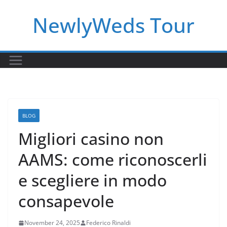
Skip
NewlyWeds Tour
to
content
BLOG
Migliori casino non
AAMS: come riconoscerli
e scegliere in modo
consapevole
November 24, 2025
Federico Rinaldi