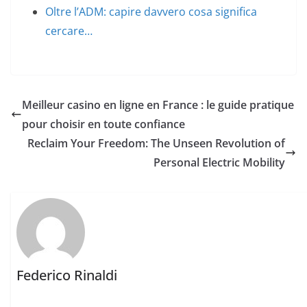
Oltre l’ADM: capire davvero cosa significa
cercare…
Meilleur casino en ligne en France : le guide pratique
pour choisir en toute confiance
Reclaim Your Freedom: The Unseen Revolution of
Personal Electric Mobility
Federico Rinaldi