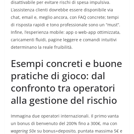
disattivabile per evitare rischi di spesa impulsiva.
L’assistenza clienti dovrebbe essere disponibile via
chat, email e, meglio ancora, con FAQ concrete; tempi
di risposta rapidi e tono professionale sono un “must”.
Infine, l’esperienza mobile: app o web-app ottimizzata,
caricamenti fluidi, pagine leggere e comandi intuitivi
determinano la reale fruibilità.
Esempi concreti e buone
pratiche di gioco: dal
confronto tra operatori
alla gestione del rischio
Immagina due operatori internazionali. Il primo vanta
un bonus di benvenuto del 200% fino a 300€, ma con
wagering 50x
su bonus+deposito, puntata massima 5€ e