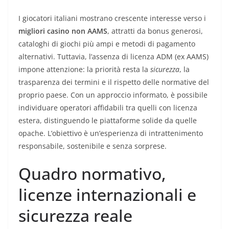
I giocatori italiani mostrano crescente interesse verso i
migliori casino non AAMS
, attratti da bonus generosi,
cataloghi di giochi più ampi e metodi di pagamento
alternativi. Tuttavia, l’assenza di licenza ADM (ex AAMS)
impone attenzione: la priorità resta la
sicurezza
, la
trasparenza dei termini e il rispetto delle normative del
proprio paese. Con un approccio informato, è possibile
individuare operatori affidabili tra quelli con licenza
estera, distinguendo le piattaforme solide da quelle
opache. L’obiettivo è un’esperienza di intrattenimento
responsabile, sostenibile e senza sorprese.
Quadro normativo,
licenze internazionali e
sicurezza reale