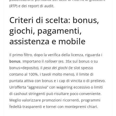
(
RTP
) e dei report di audit.
Criteri di scelta: bonus,
giochi, pagamenti,
assistenza e mobile
Il primo filtro, dopo la verifica della licenza, riguarda i
bonus
. Importano il
rollover
(es. 35x sul bonus o su
bonus+deposito), il
peso dei giochi
(le slot spesso
contano al 100%, i tavoli molto meno), il limite di
puntata attiva con bonus e i cap di vincita o di prelievo.
Un’offerta “aggressiva” con wagering eccessivo o limiti
di cashout stringenti può risultare poco conveniente.
Meglio valorizzare promozioni ricorrenti, programmi
fedeltà trasparenti e tornei con montepremi chiari.