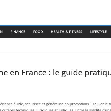
ON
FINANCE
FOOD
HEALTH & FITNESS
LIFESTYLE
ne en France : le guide pratiq
périence fluide, sécurisée et généreuse en promotions. Trouver le
m
itères techniques, juridiques et ludiques. Entre la solidité d’une 