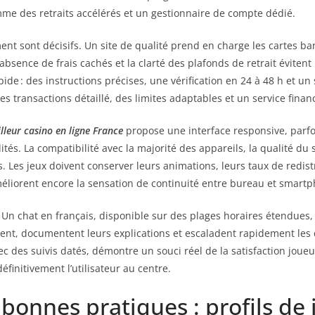
me des retraits accélérés et un gestionnaire de compte dédié.
ment sont décisifs. Un site de qualité prend en charge les cartes ba
absence de frais cachés et la clarté des plafonds de retrait évitent
pide : des instructions précises, une vérification en 24 à 48 h et un 
s transactions détaillé, des limites adaptables et un service finan
lleur casino en ligne France
propose une interface responsive, parfo
és. La compatibilité avec la majorité des appareils, la qualité du 
 Les jeux doivent conserver leurs animations, leurs taux de redist
améliorent encore la sensation de continuité entre bureau et smart
. Un chat en français, disponible sur des plages horaires étendues
nt, documentent leurs explications et escaladent rapidement les d
avec des suivis datés, démontre un souci réel de la satisfaction jou
définitivement l’utilisateur au centre.
bonnes pratiques : profils de 