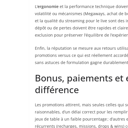
L’
ergonomie
et la performance technique doivent
volatilité ou mécanismes (Megaways, achat de bon
et la qualité du streaming pour le live sont des i
dépôt ou de pertes doivent être rapides et clair
exclusion pour préserver l’équilibre de l’expérie
Enfin, la réputation se mesure aux retours utilisat
promotions versus ce qui est réellement accord
sans astuces de formulation gagne durablement 
Bonus, paiements et e
différence
Les promotions attirent, mais seules celles qui 
raisonnables, d’un délai correct pour les remplir
jeux de table à un faible pourcentage ; d’autres ex
récurrents (recharges, missions, drops & wins) c