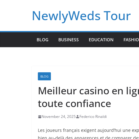
Skip
NewlyWeds Tour
to
content
BLOG
BUSINESS
EDUCATION
FASHI
BLOG
Meilleur casino en lig
toute confiance
November 24, 2025
Federico Rinaldi
Les joueurs français exigent aujourd’hui une ex
bien au-delà des apparences et de comparer des cr