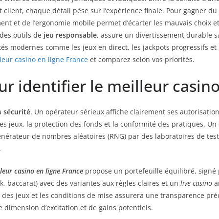
t client, chaque détail pèse sur l’expérience finale. Pour gagner d
nt et de l’ergonomie mobile permet d’écarter les mauvais choix e
 des outils de
jeu responsable
, assure un divertissement durable s
tés modernes comme les jeux en direct, les jackpots progressifs et
leur casino en ligne France
et comparez selon vos priorités.
ur identifier le meilleur casin
a
sécurité
. Un opérateur sérieux affiche clairement ses autorisati
es jeux, la protection des fonds et la conformité des pratiques. Un 
générateur de nombres aléatoires (RNG) par des laboratoires de te
.
leur casino en ligne France
propose un portefeuille équilibré, signé
ck, baccarat) avec des variantes aux règles claires et un
live casino
an
 des jeux et les conditions de mise assurera une transparence préci
 dimension d’excitation et de gains potentiels.