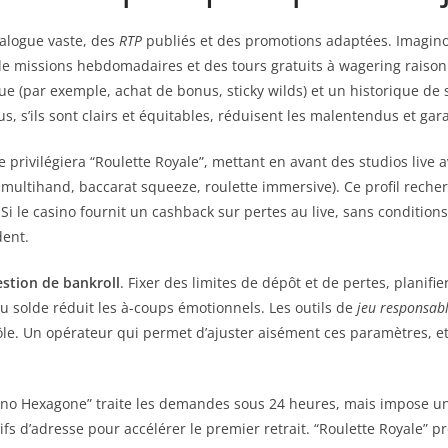
talogue vaste, des
RTP
publiés et des promotions adaptées. Imagin
e de missions hebdomadaires et des tours gratuits à wagering raison
 (par exemple, achat de bonus, sticky wilds) et un historique de s
s, s’ils sont clairs et équitables, réduisent les malentendus et ga
ve privilégiera “Roulette Royale”, mettant en avant des studios live
 multihand, baccarat squeeze, roulette immersive). Ce profil recher
 le casino fournit un cashback sur pertes au live, sans conditions 
dent.
estion de bankroll
. Fixer des limites de dépôt et de pertes, planifie
 solde réduit les à-coups émotionnels. Les outils de
jeu responsab
ôle. Un opérateur qui permet d’ajuster aisément ces paramètres, et
asino Hexagone” traite les demandes sous 24 heures, mais impose une v
tifs d’adresse pour accélérer le premier retrait. “Roulette Royale” p