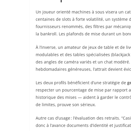
Un joueur orienté machines à sous visera un ca
centaines de slots à forte volatilité, un systèm
fournisseurs renommés, des filtres par mécanique
la bankroll. Les plafonds de mise durant un bonu
À l’inverse, un amateur de jeux de table et de li
modulables et des tables spécialisées (blackjack
des angles de caméra variés et un chat modéré. Si
hebdomadaires généreuses, l’attrait devient évi
Les deux profils bénéficient d’une stratégie de
g
respecter un pourcentage de mise par rapport au
historique des mises — aident à garder le contr
de limites, prouve son sérieux.
Autre cas d’usage : l’évaluation des retraits. “C
donc à l’avance documents d’identité et justifica