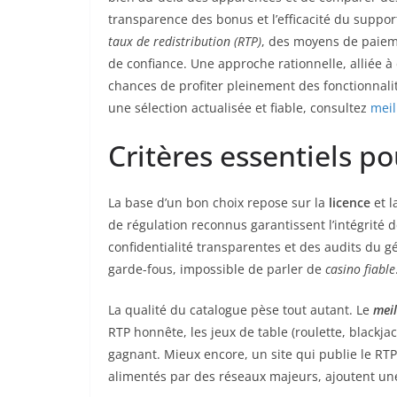
transparence des bonus et l’efficacité du suppor
taux de redistribution (RTP)
, des moyens de paieme
de confiance. Une approche rationnelle, alliée à
chances de profiter pleinement des fonctionnali
une sélection actualisée et fiable, consultez
meil
Critères essentiels po
La base d’un bon choix repose sur la
licence
et l
de régulation reconnus garantissent l’intégrité d
confidentialité transparentes et des audits du 
garde-fous, impossible de parler de
casino fiable
La qualité du catalogue pèse tout autant. Le
meil
RTP honnête, les jeux de table (roulette, blackja
gagnant. Mieux encore, un site qui publie le RTP
alimentés par des réseaux majeurs, ajoutent une