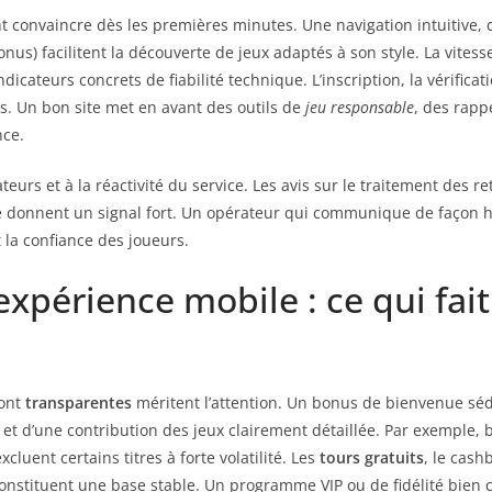
 convaincre dès les premières minutes. Une navigation intuitive, d
us) facilitent la découverte de jeux adaptés à son style. La vitess
ndicateurs concrets de fiabilité technique. L’inscription, la vérifica
es. Un bon site met en avant des outils de
jeu responsable
, des rapp
nce.
eurs et à la réactivité du service. Les avis sur le traitement des ret
é donnent un signal fort. Un opérateur qui communique de façon h
la confiance des joueurs.
xpérience mobile : ce qui fait
sont
transparentes
méritent l’attention. Un bonus de bienvenue sé
 et d’une contribution des jeux clairement détaillée. Par exemple, 
cluent certains titres à forte volatilité. Les
tours gratuits
, le cash
onstituent une base stable. Un programme VIP ou de fidélité bien co