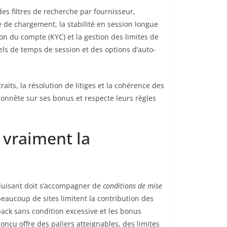
es filtres de recherche par fournisseur,
e de chargement, la stabilité en session longue
tion du compte (KYC) et la gestion des limites de
els de temps de session et des options d’auto-
raits, la résolution de litiges et la cohérence des
onnête sur ses bonus et respecte leurs règles
 vraiment la
duisant doit s’accompagner de
conditions de mise
beaucoup de sites limitent la contribution des
back sans condition excessive et les bonus
nçu offre des paliers atteignables, des limites