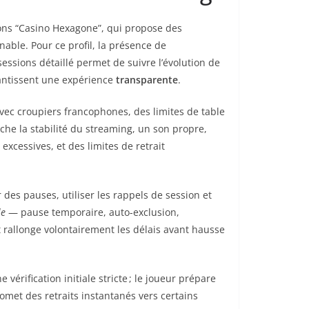
ons “Casino Hexagone”, qui propose des
nable. Pour ce profil, la présence de
essions détaillé permet de suivre l’évolution de
rantissent une expérience
transparente
.
 avec croupiers francophones, des limites de table
che la stabilité du streaming, un son propre,
excessives, et des limites de retrait
r des pauses, utiliser les rappels de session et
le
— pause temporaire, auto-exclusion,
 rallonge volontairement les délais avant hausse
érification initiale stricte ; le joueur prépare
romet des retraits instantanés vers certains