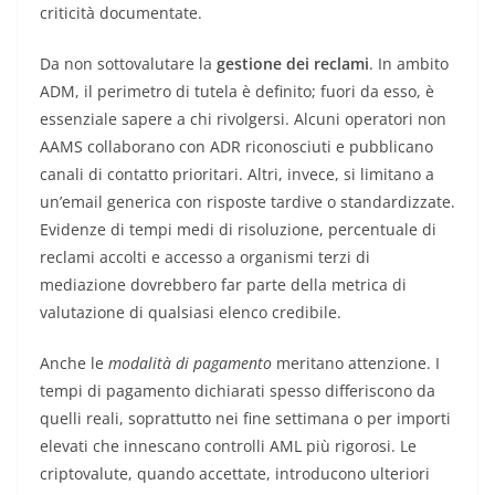
criticità documentate.
Da non sottovalutare la
gestione dei reclami
. In ambito
ADM, il perimetro di tutela è definito; fuori da esso, è
essenziale sapere a chi rivolgersi. Alcuni operatori non
AAMS collaborano con ADR riconosciuti e pubblicano
canali di contatto prioritari. Altri, invece, si limitano a
un’email generica con risposte tardive o standardizzate.
Evidenze di tempi medi di risoluzione, percentuale di
reclami accolti e accesso a organismi terzi di
mediazione dovrebbero far parte della metrica di
valutazione di qualsiasi elenco credibile.
Anche le
modalità di pagamento
meritano attenzione. I
tempi di pagamento dichiarati spesso differiscono da
quelli reali, soprattutto nei fine settimana o per importi
elevati che innescano controlli AML più rigorosi. Le
criptovalute, quando accettate, introducono ulteriori