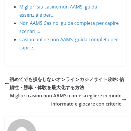
Migliori siti casino non AAMS: guida
essenziale per…
Non AAMS Casino: guida completa per capire
scenari,…
Casino online non AAMS: guida completa per
capire…
初めてでも損をしないオンラインカジノサイト攻略: 信
頼性・勝率・体験を最大化する方法
Migliori casino non AAMS: come scegliere in modo
informato e giocare con criterio