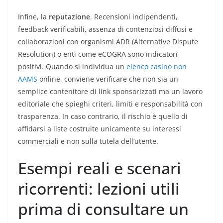
Infine, la
reputazione
. Recensioni indipendenti,
feedback verificabili, assenza di contenziosi diffusi e
collaborazioni con organismi ADR (Alternative Dispute
Resolution) o enti come eCOGRA sono indicatori
positivi. Quando si individua un
elenco casino non
AAMS
online, conviene verificare che non sia un
semplice contenitore di link sponsorizzati ma un lavoro
editoriale che spieghi criteri, limiti e responsabilità con
trasparenza. In caso contrario, il rischio è quello di
affidarsi a liste costruite unicamente su interessi
commerciali e non sulla tutela dell’utente.
Esempi reali e scenari
ricorrenti: lezioni utili
prima di consultare un