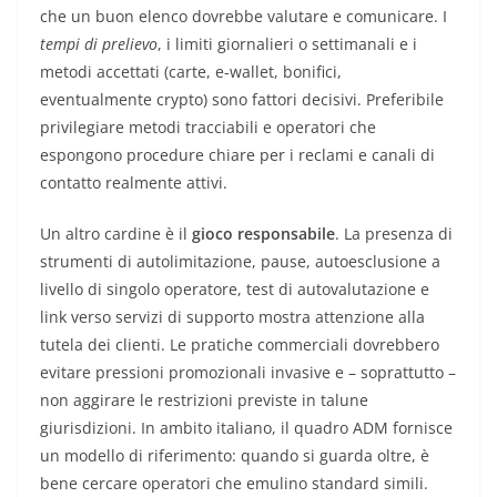
che un buon elenco dovrebbe valutare e comunicare. I
tempi di prelievo
, i limiti giornalieri o settimanali e i
metodi accettati (carte, e-wallet, bonifici,
eventualmente crypto) sono fattori decisivi. Preferibile
privilegiare metodi tracciabili e operatori che
espongono procedure chiare per i reclami e canali di
contatto realmente attivi.
Un altro cardine è il
gioco responsabile
. La presenza di
strumenti di autolimitazione, pause, autoesclusione a
livello di singolo operatore, test di autovalutazione e
link verso servizi di supporto mostra attenzione alla
tutela dei clienti. Le pratiche commerciali dovrebbero
evitare pressioni promozionali invasive e – soprattutto –
non aggirare le restrizioni previste in talune
giurisdizioni. In ambito italiano, il quadro ADM fornisce
un modello di riferimento: quando si guarda oltre, è
bene cercare operatori che emulino standard simili.