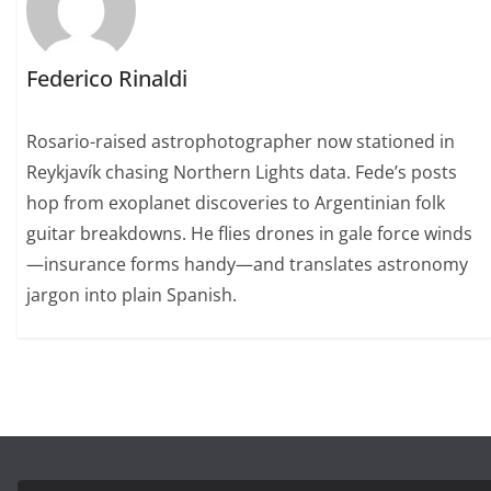
Federico Rinaldi
Rosario-raised astrophotographer now stationed in
Reykjavík chasing Northern Lights data. Fede’s posts
hop from exoplanet discoveries to Argentinian folk
guitar breakdowns. He flies drones in gale force winds
—insurance forms handy—and translates astronomy
jargon into plain Spanish.