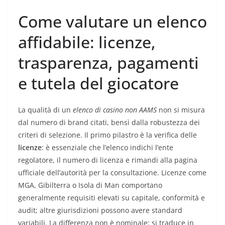
Come valutare un elenco
affidabile: licenze,
trasparenza, pagamenti
e tutela del giocatore
La qualità di un
elenco di casino non AAMS
non si misura
dal numero di brand citati, bensì dalla robustezza dei
criteri di selezione. Il primo pilastro è la verifica delle
licenze
: è essenziale che l’elenco indichi l’ente
regolatore, il numero di licenza e rimandi alla pagina
ufficiale dell’autorità per la consultazione. Licenze come
MGA, Gibilterra o Isola di Man comportano
generalmente requisiti elevati su capitale, conformità e
audit; altre giurisdizioni possono avere standard
variabili. La differenza non è nominale: si traduce in