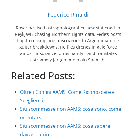
Federico Rinaldi
Rosario-raised astrophotographer now stationed in
Reykjavík chasing Northern Lights data. Fede’s posts
hop from exoplanet discoveries to Argentinian folk
guitar breakdowns. He flies drones in gale force
winds—insurance forms handy—and translates
astronomy jargon into plain Spanish.
Related Posts:
Oltre i Confini AAMS: Come Riconoscere e
Scegliere i…
Siti scommesse non AAMS: cosa sono, come
orientarsi…
Siti scommesse non AAMS: cosa sapere
davvero prima…