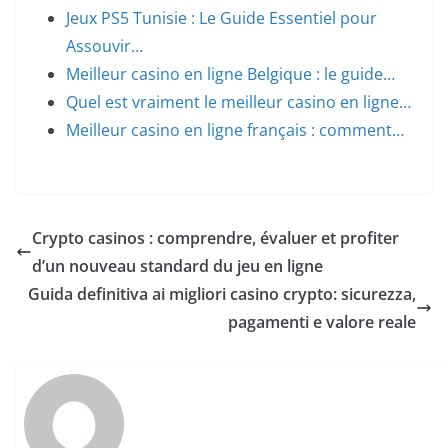
Jeux PS5 Tunisie : Le Guide Essentiel pour
Assouvir…
Meilleur casino en ligne Belgique : le guide…
Quel est vraiment le meilleur casino en ligne…
Meilleur casino en ligne français : comment…
Crypto casinos : comprendre, évaluer et profiter
d’un nouveau standard du jeu en ligne
Guida definitiva ai migliori casino crypto: sicurezza,
pagamenti e valore reale