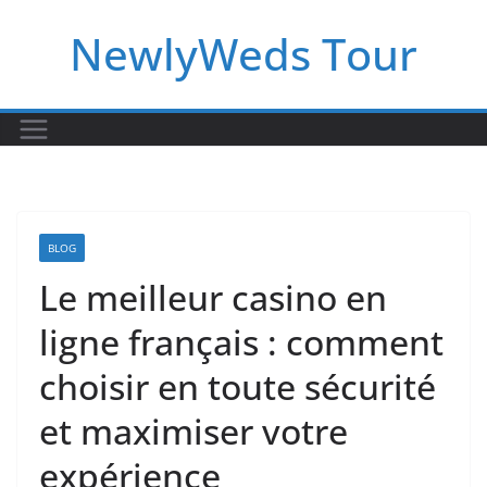
Skip
NewlyWeds Tour
to
content
BLOG
Le meilleur casino en
ligne français : comment
choisir en toute sécurité
et maximiser votre
expérience