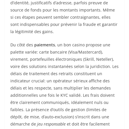
d’identité, justificatifs d’adresse, parfois preuve de
source de fonds pour les montants importants. Même
si ces étapes peuvent sembler contraignantes, elles
sont indispensables pour prévenir la fraude et garantir
la légitimité des gains.
Du côté des
paiements
, un bon casino propose une
palette variée: carte bancaire (Visa/Mastercard),
virement, portefeuilles électroniques (Skrill, Neteller),
voire des solutions instantanées selon la juridiction. Les
délais de traitement des retraits constituent un
indicateur crucial: un opérateur sérieux affiche des
délais et les respecte, sans multiplier les demandes
additionnelles une fois le KYC validé. Les frais doivent
être clairement communiqués, idéalement nuls ou
faibles. La présence d’outils de gestion (limites de
dépôt, de mise, d’auto-exclusion) s’inscrit dans une
démarche de
jeu responsable
et doit être facilement