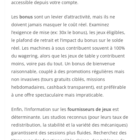
accessible depuis votre compte.
Les
bonus
sont un levier d’attractivité, mais ils ne
doivent jamais masquer le coût réel. Examinez
l’exigence de mise (ex: 30x le bonus), les jeux éligibles,
le plafond de retrait et l’impact du bonus sur le solde
réel. Les machines à sous contribuent souvent à 100%
du wagering, alors que les jeux de table y contribuent
moins, voire pas du tout. Un bonus de bienvenue
raisonnable, couplé à des promotions régulières mais
non invasives (tours gratuits ciblés, missions
hebdomadaires, cashback transparent), est préférable
à une offre spectaculaire mais impraticable.
Enfin, l’information sur les
fournisseurs de jeux
est
déterminante. Les studios reconnus (pour leurs taux de
redistribution, la stabilité et la variété des mécaniques)
garantissent des sessions plus fluides. Recherchez des