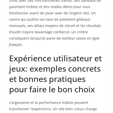
titres avec des fonctionnalités claires, des tableaux de
paiement lisibles et des modes démo pour vous
familiariser avant de jouer avec de l’argent réel. Un
casino qui publie ses taux de paiement globaux
mensuels, ses délais moyens de retrait et les résultats
d’audit inspire davantage confiance, un critère
conséquent lorsqu’on parle de
meilleur casino en ligne
français
.
Expérience utilisateur et
jeux: exemples concrets
et bonnes pratiques
pour faire le bon choix
L’ergonomie et la performance mobile peuvent
transformer l’expérience. Un site bien conçu charge