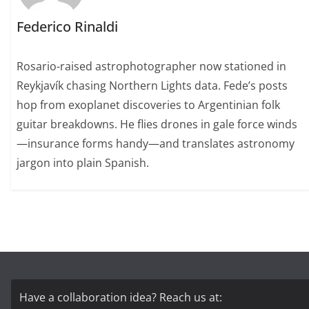
Federico Rinaldi
Rosario-raised astrophotographer now stationed in
Reykjavík chasing Northern Lights data. Fede’s posts
hop from exoplanet discoveries to Argentinian folk
guitar breakdowns. He flies drones in gale force winds
—insurance forms handy—and translates astronomy
jargon into plain Spanish.
Have a collaboration idea? Reach us at: