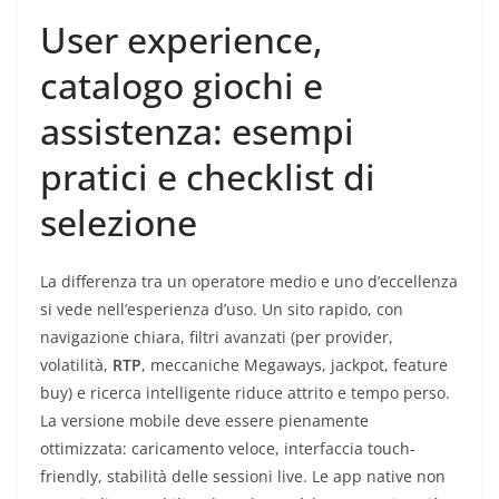
User experience,
catalogo giochi e
assistenza: esempi
pratici e checklist di
selezione
La differenza tra un operatore medio e uno d’eccellenza
si vede nell’esperienza d’uso. Un sito rapido, con
navigazione chiara, filtri avanzati (per provider,
volatilità,
RTP
, meccaniche Megaways, jackpot, feature
buy) e ricerca intelligente riduce attrito e tempo perso.
La versione mobile deve essere pienamente
ottimizzata: caricamento veloce, interfaccia touch-
friendly, stabilità delle sessioni live. Le app native non