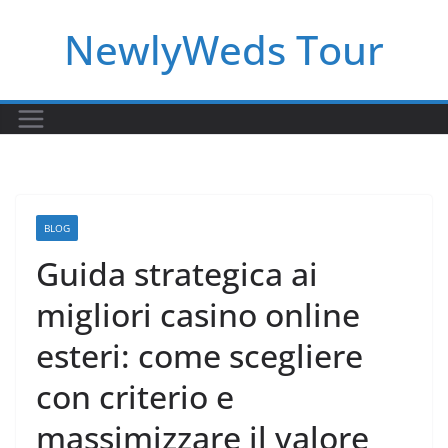
Skip
NewlyWeds Tour
to
content
BLOG
Guida strategica ai
migliori casino online
esteri: come scegliere
con criterio e
massimizzare il valore