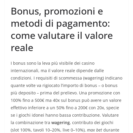
Bonus, promozioni e
metodi di pagamento:
come valutare il valore
reale
I bonus sono la leva più visibile dei casino
internazionali, ma il valore reale dipende dalle
condizioni. I requisiti di scommessa (wagering) indicano
quante volte va rigiocato l’importo di bonus – o bonus
più deposito – prima del prelievo. Una promozione con
100% fino a 500€ ma 40x sul bonus può avere un valore
effettivo inferiore a un 50% fino a 200€ con 20x, specie
se i giochi idonei hanno bassa contribuzione. Valutare
la combinazione tra
wagering
, contributo dei giochi
(slot 100%, tavoli 10–20%, live 0–10%),
max bet
durante