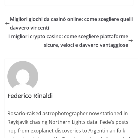
Migliori giochi da casinò online: come scegliere quelli
davvero vincenti
I migliori crypto casino: come scegliere piattaforme
sicure, veloci e davvero vantaggiose
Federico Rinaldi
Rosario-raised astrophotographer now stationed in
Reykjavík chasing Northern Lights data. Fede’s posts
hop from exoplanet discoveries to Argentinian folk