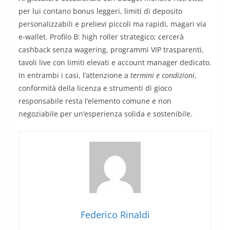
per lui contano bonus leggeri, limiti di deposito
personalizzabili e prelievi piccoli ma rapidi, magari via
e-wallet. Profilo B: high roller strategico; cercerà
cashback senza wagering, programmi VIP trasparenti,
tavoli live con limiti elevati e account manager dedicato.
In entrambi i casi, l’attenzione a
termini e condizioni
,
conformità della licenza e strumenti di gioco
responsabile resta l’elemento comune e non
negoziabile per un’esperienza solida e sostenibile.
Federico Rinaldi