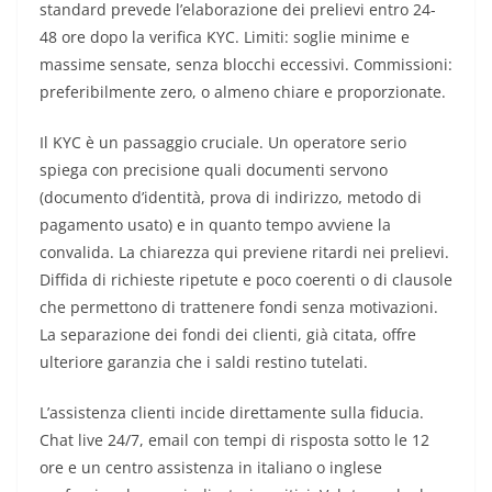
standard prevede l’elaborazione dei prelievi entro 24-
48 ore dopo la verifica KYC. Limiti: soglie minime e
massime sensate, senza blocchi eccessivi. Commissioni:
preferibilmente zero, o almeno chiare e proporzionate.
Il KYC è un passaggio cruciale. Un operatore serio
spiega con precisione quali documenti servono
(documento d’identità, prova di indirizzo, metodo di
pagamento usato) e in quanto tempo avviene la
convalida. La chiarezza qui previene ritardi nei prelievi.
Diffida di richieste ripetute e poco coerenti o di clausole
che permettono di trattenere fondi senza motivazioni.
La separazione dei fondi dei clienti, già citata, offre
ulteriore garanzia che i saldi restino tutelati.
L’assistenza clienti incide direttamente sulla fiducia.
Chat live 24/7, email con tempi di risposta sotto le 12
ore e un centro assistenza in italiano o inglese