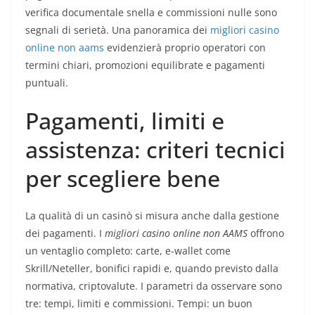
verifica documentale snella e commissioni nulle sono
segnali di serietà. Una panoramica dei
migliori casino
online non aams
evidenzierà proprio operatori con
termini chiari, promozioni equilibrate e pagamenti
puntuali.
Pagamenti, limiti e
assistenza: criteri tecnici
per scegliere bene
La qualità di un casinò si misura anche dalla gestione
dei pagamenti. I
migliori casino online non AAMS
offrono
un ventaglio completo: carte, e-wallet come
Skrill/Neteller, bonifici rapidi e, quando previsto dalla
normativa, criptovalute. I parametri da osservare sono
tre: tempi, limiti e commissioni. Tempi: un buon