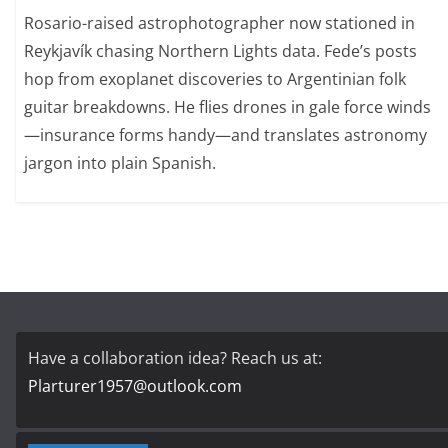
Rosario-raised astrophotographer now stationed in
Reykjavík chasing Northern Lights data. Fede’s posts
hop from exoplanet discoveries to Argentinian folk
guitar breakdowns. He flies drones in gale force winds
—insurance forms handy—and translates astronomy
jargon into plain Spanish.
Have a collaboration idea? Reach us at:
Plarturer1957@outlook.com