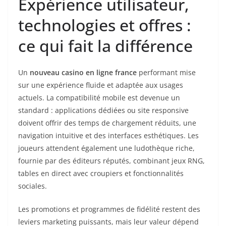
Expérience utilisateur,
technologies et offres :
ce qui fait la différence
Un
nouveau casino en ligne france
performant mise
sur une expérience fluide et adaptée aux usages
actuels. La compatibilité mobile est devenue un
standard : applications dédiées ou site responsive
doivent offrir des temps de chargement réduits, une
navigation intuitive et des interfaces esthétiques. Les
joueurs attendent également une ludothèque riche,
fournie par des éditeurs réputés, combinant jeux RNG,
tables en direct avec croupiers et fonctionnalités
sociales.
Les promotions et programmes de fidélité restent des
leviers marketing puissants, mais leur valeur dépend