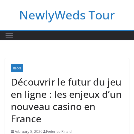
Skip
NewlyWeds Tour
to
content
BLOG
Découvrir le futur du jeu
en ligne : les enjeux d’un
nouveau casino en
France
February 8, 2026
Federico Rinaldi