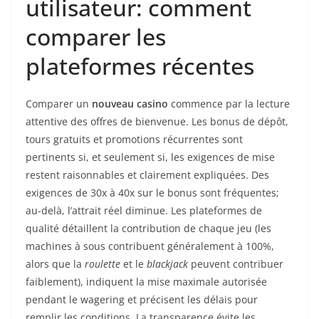
utilisateur: comment
comparer les
plateformes récentes
Comparer un
nouveau casino
commence par la lecture
attentive des offres de bienvenue. Les bonus de dépôt,
tours gratuits et promotions récurrentes sont
pertinents si, et seulement si, les exigences de mise
restent raisonnables et clairement expliquées. Des
exigences de 30x à 40x sur le bonus sont fréquentes;
au-delà, l’attrait réel diminue. Les plateformes de
qualité détaillent la contribution de chaque jeu (les
machines à sous contribuent généralement à 100%,
alors que la
roulette
et le
blackjack
peuvent contribuer
faiblement), indiquent la mise maximale autorisée
pendant le wagering et précisent les délais pour
remplir les conditions. La transparence évite les