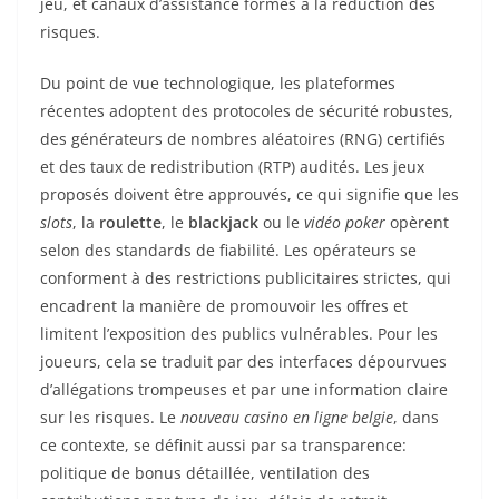
jeu, et canaux d’assistance formés à la réduction des
risques.
Du point de vue technologique, les plateformes
récentes adoptent des protocoles de sécurité robustes,
des générateurs de nombres aléatoires (RNG) certifiés
et des taux de redistribution (RTP) audités. Les jeux
proposés doivent être approuvés, ce qui signifie que les
slots
, la
roulette
, le
blackjack
ou le
vidéo poker
opèrent
selon des standards de fiabilité. Les opérateurs se
conforment à des restrictions publicitaires strictes, qui
encadrent la manière de promouvoir les offres et
limitent l’exposition des publics vulnérables. Pour les
joueurs, cela se traduit par des interfaces dépourvues
d’allégations trompeuses et par une information claire
sur les risques. Le
nouveau casino en ligne belgie
, dans
ce contexte, se définit aussi par sa transparence:
politique de bonus détaillée, ventilation des