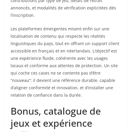
contributions par type de jeu, délais de retrait
annoncés, et modalités de vérification explicitées dès
l’inscription.
Les plateformes émergentes misent enfin sur une
localisation de contenu qui respecte les réalités
linguistiques du pays, tout en offrant un support client
accessible en français et en néerlandais. L’objectif est
une expérience fluide, cohérente avec les usages
locaux et conforme aux attentes de protection. Un site
qui coche ces cases ne se contente pas d’être
“nouveau”: il devient une référence durable, capable
d’aligner conformité et innovation, et d’installer une
relation de confiance dans la durée.
Bonus, catalogue de
jeux et expérience