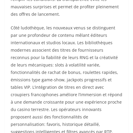
mauvaises surprises et permet de profiter pleinement
des offres de lancement.
Côté ludothèque, les nouveaux venus se distinguent
par une profondeur de contenu mêlant éditeurs
internationaux et studios locaux. Les bibliothèques
modernes associent des titres de fournisseurs
reconnus pour la fiabilité de leurs RNG et la créativité
de leurs mécaniques: slots à volatilité variée,
fonctionnalités de rachat de bonus, roulettes rapides,
émissions type game-show, jackpots progressifs et
tables VIP. L’intégration de titres en direct avec
croupiers francophones améliore l’immersion et répond
à une demande croissante pour une expérience proche
du casino terrestre. Les opérateurs innovants
proposent aussi des fonctionnalités de
personnalisation: favoris, historique détaillé,
suggestions intelligentes et filtres avancés par RTP,