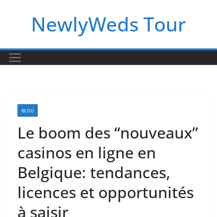
Skip
NewlyWeds Tour
to
content
BLOG
Le boom des “nouveaux”
casinos en ligne en
Belgique: tendances,
licences et opportunités
à saisir