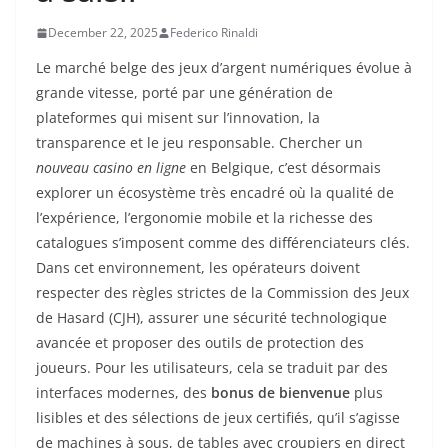
December 22, 2025
Federico Rinaldi
Le marché belge des jeux d’argent numériques évolue à
grande vitesse, porté par une génération de
plateformes qui misent sur l’innovation, la
transparence et le jeu responsable. Chercher un
nouveau casino en ligne
en Belgique, c’est désormais
explorer un écosystème très encadré où la qualité de
l’expérience, l’ergonomie mobile et la richesse des
catalogues s’imposent comme des différenciateurs clés.
Dans cet environnement, les opérateurs doivent
respecter des règles strictes de la Commission des Jeux
de Hasard (CJH), assurer une sécurité technologique
avancée et proposer des outils de protection des
joueurs. Pour les utilisateurs, cela se traduit par des
interfaces modernes, des
bonus de bienvenue
plus
lisibles et des sélections de jeux certifiés, qu’il s’agisse
de machines à sous, de tables avec croupiers en direct