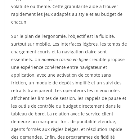
volatilité ou thème. Cette granularité aide à trouver
rapidement les jeux adaptés au style et au budget de
chacun.
Sur le plan de l’ergonomie, l’objectif est la fluidité,
surtout sur mobile. Les interfaces légères, les temps de
chargement courts et la navigation claire sont
essentiels. Un
nouveau casino en ligne
crédible propose
une expérience cohérente entre navigateur et
application, avec une activation de compte sans
friction, un module de dépôt simplifié et un suivi des
retraits transparent. Les opérateurs les mieux notés
affichent les limites de session, les rappels de pause et
les outils de contrôle du budget directement dans le
tableau de bord. La relation avec le service client
demeure un marqueur fort: disponibilité étendue,
agents formés aux règles belges, et résolution rapide
des demandes. Enfin, des programmes de fidélité