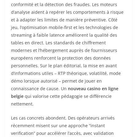
conformité et la détection des fraudes. Les moteurs
d’analyse aident à repérer les comportements à risque
et à adapter les limites de manière préventive. Côté
jeu, l’optimisation mobile-first et les technologies de
streaming à faible latence améliorent la qualité des
tables en direct. Les standards de chiffrement
modernes et l’hébergement auprès de fournisseurs
européens renforcent la protection des données
personnelles. Sur le plan éditorial, la mise en avant
d’informations utiles – RTP théorique, volatilité, mode
démo lorsque autorisé – permet de jouer en
connaissance de cause. Un
nouveau casino en ligne
belgie
qui valorise cette pédagogie se différencie
nettement.
Les cas concrets abondent. Des opérateurs arrivés
récemment misent sur une approche “instant
verification” pour accélérer l’accès, avec validation