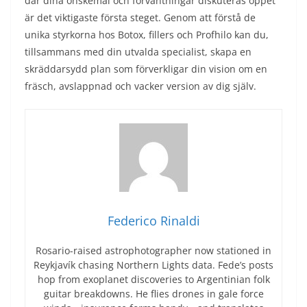
där dina önskemål och förväntningar diskuteras öppet
är det viktigaste första steget. Genom att förstå de
unika styrkorna hos Botox, fillers och Profhilo kan du,
tillsammans med din utvalda specialist, skapa en
skräddarsydd plan som förverkligar din vision om en
fräsch, avslappnad och vacker version av dig själv.
Federico Rinaldi
Rosario-raised astrophotographer now stationed in
Reykjavík chasing Northern Lights data. Fede’s posts
hop from exoplanet discoveries to Argentinian folk
guitar breakdowns. He flies drones in gale force