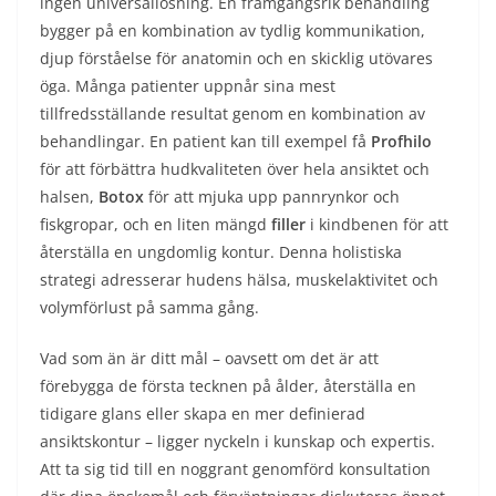
ingen universallösning. En framgångsrik behandling
bygger på en kombination av tydlig kommunikation,
djup förståelse för anatomin och en skicklig utövares
öga. Många patienter uppnår sina mest
tillfredsställande resultat genom en kombination av
behandlingar. En patient kan till exempel få
Profhilo
för att förbättra hudkvaliteten över hela ansiktet och
halsen,
Botox
för att mjuka upp pannrynkor och
fiskgropar, och en liten mängd
filler
i kindbenen för att
återställa en ungdomlig kontur. Denna holistiska
strategi adresserar hudens hälsa, muskelaktivitet och
volymförlust på samma gång.
Vad som än är ditt mål – oavsett om det är att
förebygga de första tecknen på ålder, återställa en
tidigare glans eller skapa en mer definierad
ansiktskontur – ligger nyckeln i kunskap och expertis.
Att ta sig tid till en noggrant genomförd konsultation