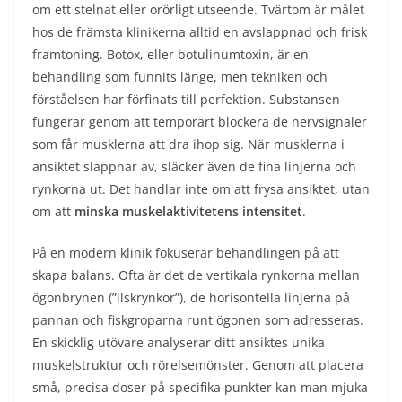
om ett stelnat eller orörligt utseende. Tvärtom är målet
hos de främsta klinikerna alltid en avslappnad och frisk
framtoning. Botox, eller botulinumtoxin, är en
behandling som funnits länge, men tekniken och
förståelsen har förfinats till perfektion. Substansen
fungerar genom att temporärt blockera de nervsignaler
som får musklerna att dra ihop sig. När musklerna i
ansiktet slappnar av, släcker även de fina linjerna och
rynkorna ut. Det handlar inte om att frysa ansiktet, utan
om att
minska muskelaktivitetens intensitet
.
På en modern klinik fokuserar behandlingen på att
skapa balans. Ofta är det de vertikala rynkorna mellan
ögonbrynen (”ilskrynkor”), de horisontella linjerna på
pannan och fiskgroparna runt ögonen som adresseras.
En skicklig utövare analyserar ditt ansiktes unika
muskelstruktur och rörelsemönster. Genom att placera
små, precisa doser på specifika punkter kan man mjuka