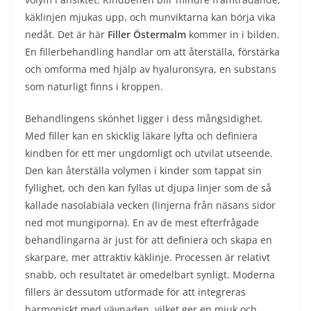
käklinjen mjukas upp, och munviktarna kan börja vika
nedåt. Det är här
Filler Östermalm
kommer in i bilden.
En fillerbehandling handlar om att återställa, förstärka
och omforma med hjälp av hyaluronsyra, en substans
som naturligt finns i kroppen.
Behandlingens skönhet ligger i dess mångsidighet.
Med filler kan en skicklig läkare lyfta och definiera
kindben för ett mer ungdomligt och utvilat utseende.
Den kan återställa volymen i kinder som tappat sin
fyllighet, och den kan fyllas ut djupa linjer som de så
kallade nasolabiala vecken (linjerna från näsans sidor
ned mot mungiporna). En av de mest efterfrågade
behandlingarna är just för att definiera och skapa en
skarpare, mer attraktiv käklinje. Processen är relativt
snabb, och resultatet är omedelbart synligt. Moderna
fillers är dessutom utformade för att integreras
harmoniskt med vävnaden, vilket ger en mjuk och