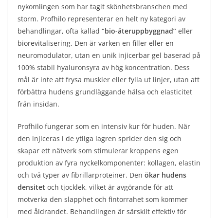
nykomlingen som har tagit skönhetsbranschen med
storm. Profhilo representerar en helt ny kategori av
behandlingar, ofta kallad
”bio-återuppbyggnad”
eller
biorevitalisering. Den är varken en filler eller en
neuromodulator, utan en unik injicerbar gel baserad på
100% stabil hyaluronsyra av hög koncentration. Dess
mål är inte att frysa muskler eller fylla ut linjer, utan att
förbättra hudens grundläggande hälsa och elasticitet
från insidan.
Profhilo fungerar som en intensiv kur för huden. När
den injiceras i de ytliga lagren sprider den sig och
skapar ett nätverk som stimulerar kroppens egen
produktion av fyra nyckelkomponenter: kollagen, elastin
och två typer av fibrillarproteiner. Den
ökar hudens
densitet
och tjocklek, vilket är avgörande för att
motverka den slapphet och fintorrahet som kommer
med åldrandet. Behandlingen är särskilt effektiv för