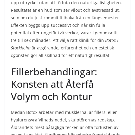
upp uttrycket utan att förluta den naturliga livligheten.
Resultatet är en hud som ser vilout och avstressad ut,
som om du just kommit tillbaka från en långsemester.
Effekten byggs upp successivt och når sin fulla
potential efter ungefär två veckor, varar i genomsnitt
tre till sex månader. Att välja rätt klinik för din
Botox i
Stockholm
är avgörande; erfarenhet och en estetisk
ögonsten gör all skillnad för ett naturligt resultat.
Fillerbehandlingar:
Konsten att Återfå
Volym och Kontur
Medan Botox arbetar med musklerna, är fillers, eller
hyaluronsyrafyllnadsmedel, skulptörernas redskap.
Åldrandets mest påtagliga tecken är ofta förlusten av
volym i ansiktet. Kindbenen blir mindre framträdande,