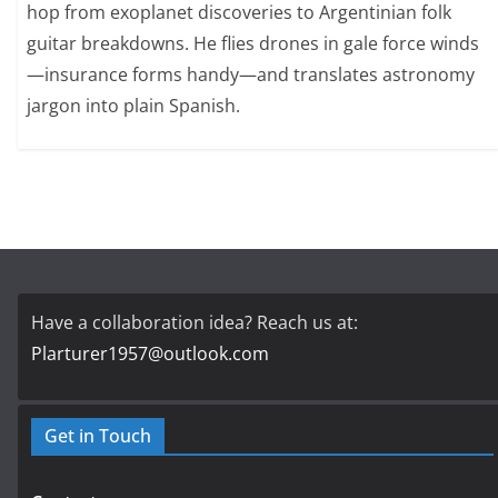
hop from exoplanet discoveries to Argentinian folk
guitar breakdowns. He flies drones in gale force winds
—insurance forms handy—and translates astronomy
jargon into plain Spanish.
Have a collaboration idea? Reach us at:
Plarturer1957@outlook.com
Get in Touch