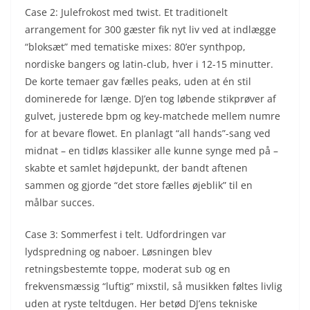
Case 2: Julefrokost med twist. Et traditionelt
arrangement for 300 gæster fik nyt liv ved at indlægge
“bloksæt” med tematiske mixes: 80’er synthpop,
nordiske bangers og latin-club, hver i 12-15 minutter.
De korte temaer gav fælles peaks, uden at én stil
dominerede for længe. DJ’en tog løbende stikprøver af
gulvet, justerede bpm og key-matchede mellem numre
for at bevare flowet. En planlagt “all hands”-sang ved
midnat – en tidløs klassiker alle kunne synge med på –
skabte et samlet højdepunkt, der bandt aftenen
sammen og gjorde “det store fælles øjeblik” til en
målbar succes.
Case 3: Sommerfest i telt. Udfordringen var
lydspredning og naboer. Løsningen blev
retningsbestemte toppe, moderat sub og en
frekvensmæssig “luftig” mixstil, så musikken føltes livlig
uden at ryste teltdugen. Her betød DJ’ens tekniske