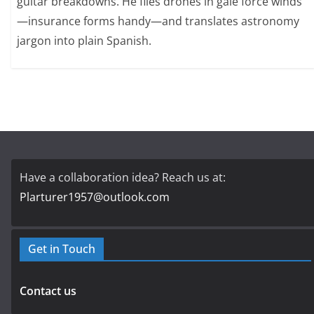
guitar breakdowns. He flies drones in gale force winds
—insurance forms handy—and translates astronomy
jargon into plain Spanish.
Have a collaboration idea? Reach us at:
Plarturer1957@outlook.com
Get in Touch
Contact us