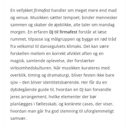
En vellykket
firmafest
handler om meget mere end mad
og venue. Musikken sætter tempoet, binder mennesker
sammen og skaber de øjeblikke, alle taler om mandag
morgen. En erfaren
DJ til firmafest
forstår at læse
rummet, tilpasse sig målgruppen og bygge en rød tråd
fra velkomst til dansegulvets klimaks. Det kan være
forskellen mellem en korrekt afviklet aften og en
magisk, samlende oplevelse, der forstærker
virksomhedskulturen. Når musikken kurateres med
overblik, timing og dramaturgi, bliver festen ikke bare
sjov – den bliver identitetsbærende. Her får du en
dybdegående guide til, hvordan en DJ kan forvandle
jeres arrangement, hvilke elementer der bør
planlægges i fællesskab, og konkrete cases, der viser,
hvordan man går fra god stemning til uforglemmeligt
samvær.