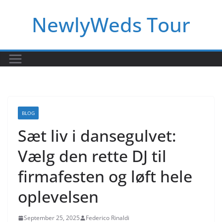
Skip
NewlyWeds Tour
to
content
BLOG
Sæt liv i dansegulvet:
Vælg den rette DJ til
firmafesten og løft hele
oplevelsen
September 25, 2025
Federico Rinaldi