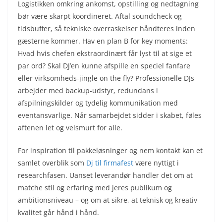
Logistikken omkring ankomst, opstilling og nedtagning
bør være skarpt koordineret. Aftal soundcheck og
tidsbuffer, så tekniske overraskelser håndteres inden
gæsterne kommer. Hav en plan B for key moments:
Hvad hvis chefen ekstraordinært får lyst til at sige et
par ord? Skal DJ’en kunne afspille en speciel fanfare
eller virksomheds-jingle on the fly? Professionelle DJs
arbejder med backup-udstyr, redundans i
afspilningskilder og tydelig kommunikation med
eventansvarlige. Når samarbejdet sidder i skabet, føles
aftenen let og velsmurt for alle.
For inspiration til pakkeløsninger og nem kontakt kan et
samlet overblik som
Dj til firmafest
være nyttigt i
researchfasen. Uanset leverandør handler det om at
matche stil og erfaring med jeres publikum og
ambitionsniveau – og om at sikre, at teknisk og kreativ
kvalitet går hånd i hånd.