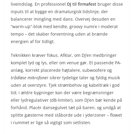
liveindslag. En professionel
DJ til firmafest
bruger disse
inputs til at bygge en dramaturgisk tidslinje, der
balancerer mingling med dans. Overvej desuden en
“warm-up”-blok med kendte, groovy numre i moderat
tempo – det skaber forventning uden at brænde
energien af for tidligt.
Teknikken kræver fokus. Afklar, om DJ’en medbringer
komplet lyd og lys, eller om venue gør. Et passende PA-
anlæg, korrekt placerede højtalere, subwoofere og
trådløse mikrofoner
sikrer tydelige taler og fyldig musik
uden at overstyre. Tjek strømbehov og kabeltræk i god
tid; i ældre bygninger kan der være begrænsninger
eller lydregulativer (dB-limiter), som DJ’en bør kende på
forhånd. Placér dansegulvet tæt på baren, og undgå at
splitte gæsterne med ståborde ude i yderzoner – flowet
i rummet er lige så vigtigt som setlisten.