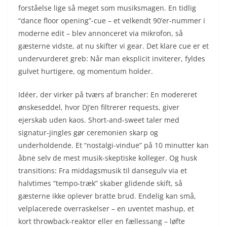
forståelse lige så meget som musiksmagen. En tidlig
“dance floor opening”-cue – et velkendt 90’er-nummer i
moderne edit – blev annonceret via mikrofon, så
gæsterne vidste, at nu skifter vi gear. Det klare cue er et
undervurderet greb: Når man eksplicit inviterer, fyldes
gulvet hurtigere, og momentum holder.
Idéer, der virker på tværs af brancher: En modereret
ønskeseddel, hvor DJ’en filtrerer requests, giver
ejerskab uden kaos. Short-and-sweet taler med
signatur-jingles gør ceremonien skarp og
underholdende. Et “nostalgi-vindue” på 10 minutter kan
åbne selv de mest musik-skeptiske kolleger. Og husk
transitions: Fra middagsmusik til dansegulv via et
halvtimes “tempo-træk” skaber glidende skift, så
gæsterne ikke oplever bratte brud. Endelig kan små,
velplacerede overraskelser – en uventet mashup, et
kort throwback-reaktor eller en fællessang – løfte