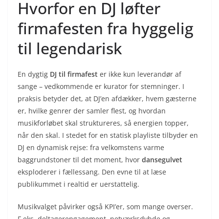
Hvorfor en DJ løfter
firmafesten fra hyggelig
til legendarisk
En dygtig
DJ til firmafest
er ikke kun leverandør af
sange – vedkommende er kurator for stemninger. I
praksis betyder det, at DJ’en afdækker, hvem gæsterne
er, hvilke genrer der samler flest, og hvordan
musikforløbet skal struktureres, så energien topper,
når den skal. I stedet for en statisk playliste tilbyder en
DJ en dynamisk rejse: fra velkomstens varme
baggrundstoner til det moment, hvor
dansegulvet
eksploderer i fællessang. Den evne til at læse
publikummet i realtid er uerstattelig.
Musikvalget påvirker også KPI’er, som mange overser.
F.eks. deltagerengagement, netværksdybde og