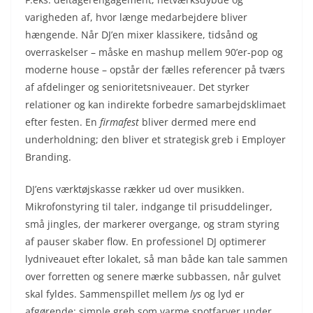
varigheden af, hvor længe medarbejdere bliver
hængende. Når DJ’en mixer klassikere, tidsånd og
overraskelser – måske en mashup mellem 90’er-pop og
moderne house – opstår der fælles referencer på tværs
af afdelinger og senioritetsniveauer. Det styrker
relationer og kan indirekte forbedre samarbejdsklimaet
efter festen. En
firmafest
bliver dermed mere end
underholdning; den bliver et strategisk greb i Employer
Branding.
DJ’ens værktøjskasse rækker ud over musikken.
Mikrofonstyring til taler, indgange til prisuddelinger,
små jingles, der markerer overgange, og stram styring
af pauser skaber flow. En professionel DJ optimerer
lydniveauet efter lokalet, så man både kan tale sammen
over forretten og senere mærke subbassen, når gulvet
skal fyldes. Sammenspillet mellem
lys
og lyd er
afgørende: simple greb som varme spotfarver under