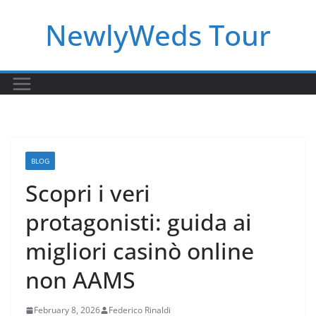
Skip
NewlyWeds Tour
to
content
BLOG
Scopri i veri
protagonisti: guida ai
migliori casinò online
non AAMS
February 8, 2026
Federico Rinaldi