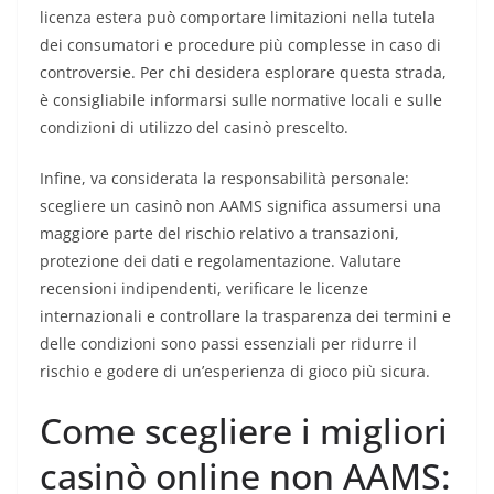
licenza estera può comportare limitazioni nella tutela
dei consumatori e procedure più complesse in caso di
controversie. Per chi desidera esplorare questa strada,
è consigliabile informarsi sulle normative locali e sulle
condizioni di utilizzo del casinò prescelto.
Infine, va considerata la responsabilità personale:
scegliere un casinò non AAMS significa assumersi una
maggiore parte del rischio relativo a transazioni,
protezione dei dati e regolamentazione. Valutare
recensioni indipendenti, verificare le licenze
internazionali e controllare la trasparenza dei termini e
delle condizioni sono passi essenziali per ridurre il
rischio e godere di un’esperienza di gioco più sicura.
Come scegliere i migliori
casinò online non AAMS: