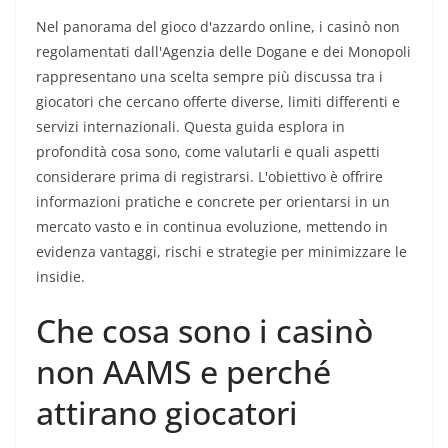
Nel panorama del gioco d'azzardo online, i casinò non
regolamentati dall'Agenzia delle Dogane e dei Monopoli
rappresentano una scelta sempre più discussa tra i
giocatori che cercano offerte diverse, limiti differenti e
servizi internazionali. Questa guida esplora in
profondità cosa sono, come valutarli e quali aspetti
considerare prima di registrarsi. L'obiettivo è offrire
informazioni pratiche e concrete per orientarsi in un
mercato vasto e in continua evoluzione, mettendo in
evidenza vantaggi, rischi e strategie per minimizzare le
insidie.
Che cosa sono i casinò
non AAMS e perché
attirano giocatori