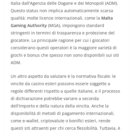
Italia dall'Agenzia delle Dogane e dei Monopoli (ADM).
Questo status non implica automaticamente scarsa
qualità: molte licenze internazionali, come la
Malta
Gaming Authority
(MGA), impongono standard
stringenti in termini di trasparenza e protezione del
giocatore. La principale ragione per cui i giocatori
considerano questi operatori è la maggiore varietà di
giochi e bonus che spesso non sono disponibili sui siti
ADM.
Un altro aspetto da valutare è la normativa fiscale: le
vincite da casino esteri possono essere soggette a
regole differenti rispetto a quelle italiane, e il processo
di dichiarazione potrebbe variare a seconda
dell'importo e della natura della vincita. Anche la
disponibilità di metodi di pagamento internazionali,
come e-wallet, criptovalute o bonifici esteri, rende
questi siti attraenti per chi cerca flessibilità. Tuttavia, è