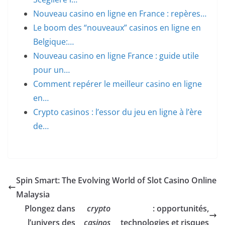
Nouveau casino en ligne en France : repères…
Le boom des “nouveaux” casinos en ligne en
Belgique:…
Nouveau casino en ligne France : guide utile
pour un…
Comment repérer le meilleur casino en ligne
en…
Crypto casinos : l’essor du jeu en ligne à l’ère
de…
Spin Smart: The Evolving World of Slot Casino Online
Malaysia
Plongez dans
crypto
: opportunités,
l’univers des
casinos
technologies et risques