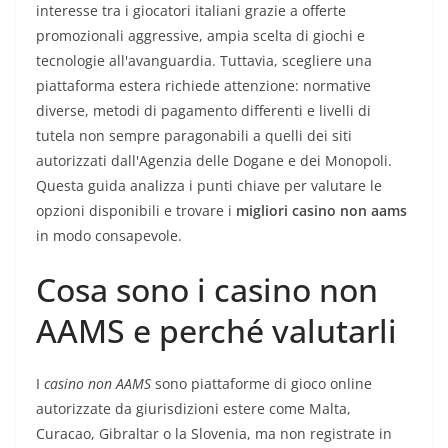
interesse tra i giocatori italiani grazie a offerte
promozionali aggressive, ampia scelta di giochi e
tecnologie all'avanguardia. Tuttavia, scegliere una
piattaforma estera richiede attenzione: normative
diverse, metodi di pagamento differenti e livelli di
tutela non sempre paragonabili a quelli dei siti
autorizzati dall'Agenzia delle Dogane e dei Monopoli.
Questa guida analizza i punti chiave per valutare le
opzioni disponibili e trovare i
migliori casino non aams
in modo consapevole.
Cosa sono i casino non
AAMS e perché valutarli
I
casino non AAMS
sono piattaforme di gioco online
autorizzate da giurisdizioni estere come Malta,
Curacao, Gibraltar o la Slovenia, ma non registrate in