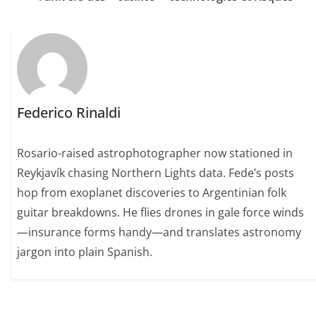
Federico Rinaldi
Rosario-raised astrophotographer now stationed in
Reykjavík chasing Northern Lights data. Fede’s posts
hop from exoplanet discoveries to Argentinian folk
guitar breakdowns. He flies drones in gale force winds
—insurance forms handy—and translates astronomy
jargon into plain Spanish.