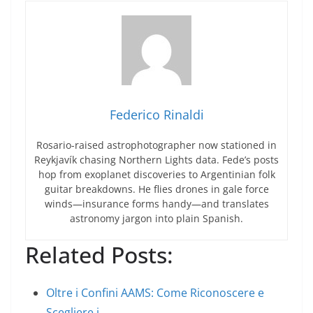
Federico Rinaldi
Rosario-raised astrophotographer now stationed in
Reykjavík chasing Northern Lights data. Fede’s posts
hop from exoplanet discoveries to Argentinian folk
guitar breakdowns. He flies drones in gale force
winds—insurance forms handy—and translates
astronomy jargon into plain Spanish.
Related Posts:
Oltre i Confini AAMS: Come Riconoscere e
Scegliere i…