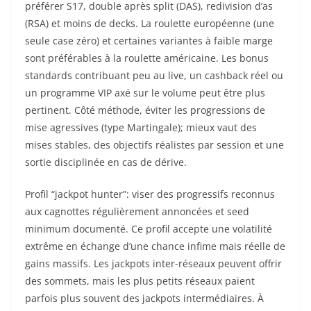
préférer S17, double après split (DAS), redivision d’as
(RSA) et moins de decks. La roulette européenne (une
seule case zéro) et certaines variantes à faible marge
sont préférables à la roulette américaine. Les bonus
standards contribuant peu au live, un cashback réel ou
un programme VIP axé sur le volume peut être plus
pertinent. Côté méthode, éviter les progressions de
mise agressives (type Martingale); mieux vaut des
mises stables, des objectifs réalistes par session et une
sortie disciplinée en cas de dérive.
Profil “jackpot hunter”: viser des progressifs reconnus
aux cagnottes régulièrement annoncées et seed
minimum documenté. Ce profil accepte une volatilité
extrême en échange d’une chance infime mais réelle de
gains massifs. Les jackpots inter-réseaux peuvent offrir
des sommets, mais les plus petits réseaux paient
parfois plus souvent des jackpots intermédiaires. À