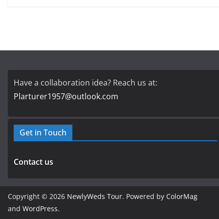
Have a collaboration idea? Reach us at:
Plarturer1957@outlook.com
Get in Touch
Contact us
Copyright © 2026
NewlyWeds Tour
. Powered by
ColorMag
and
WordPress
.