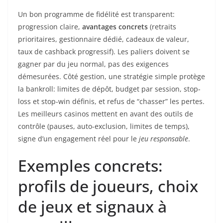
Un bon programme de fidélité est transparent:
progression claire,
avantages concrets
(retraits
prioritaires, gestionnaire dédié, cadeaux de valeur,
taux de cashback progressif). Les paliers doivent se
gagner par du jeu normal, pas des exigences
démesurées. Côté gestion, une stratégie simple protège
la bankroll: limites de dépôt, budget par session, stop-
loss et stop-win définis, et refus de “chasser” les pertes.
Les meilleurs casinos mettent en avant des outils de
contrôle (pauses, auto-exclusion, limites de temps),
signe d’un engagement réel pour le
jeu responsable
.
Exemples concrets:
profils de joueurs, choix
de jeux et signaux à