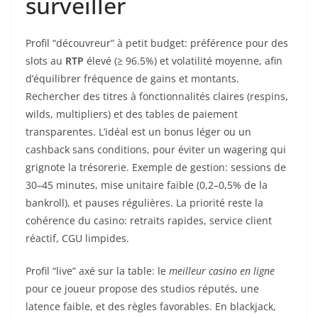
surveiller
Profil “découvreur” à petit budget: préférence pour des
slots au
RTP
élevé (≥ 96.5%) et volatilité moyenne, afin
d’équilibrer fréquence de gains et montants.
Rechercher des titres à fonctionnalités claires (respins,
wilds, multipliers) et des tables de paiement
transparentes. L’idéal est un bonus léger ou un
cashback sans conditions, pour éviter un wagering qui
grignote la trésorerie. Exemple de gestion: sessions de
30–45 minutes, mise unitaire faible (0,2–0,5% de la
bankroll), et pauses régulières. La priorité reste la
cohérence du casino: retraits rapides, service client
réactif, CGU limpides.
Profil “live” axé sur la table: le
meilleur casino en ligne
pour ce joueur propose des studios réputés, une
latence faible, et des règles favorables. En blackjack,