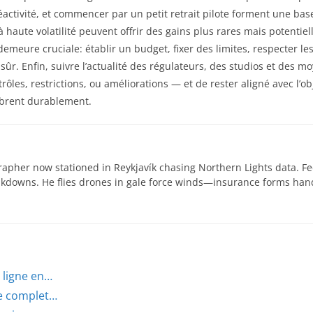
a réactivité, et commencer par un petit retrait pilote forment une b
 haute volatilité peuvent offrir des gains plus rares mais potentielle
 demeure cruciale: établir un budget, fixer des limites, respecter le
ûr. Enfin, suivre l’actualité des régulateurs, des studios et des 
, restrictions, ou améliorations — et de rester aligné avec l’objec
ilibrent durablement.
apher now stationed in Reykjavík chasing Northern Lights data. Fe
eakdowns. He flies drones in gale force winds—insurance forms ha
 ligne en…
de complet…