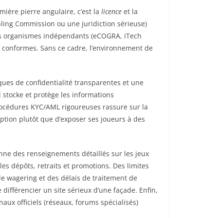
mière pierre angulaire, c’est la
licence
et la
ling Commission ou une juridiction sérieuse)
r des organismes indépendants (eCOGRA, iTech
nt conformes. Sans ce cadre, l’environnement de
iques de confidentialité transparentes et une
l stocke et protège les informations
 procédures KYC/AML rigoureuses rassure sur la
iption plutôt que d’exposer ses joueurs à des
nne des renseignements détaillés sur les jeux
les dépôts, retraits et promotions. Des limites
e wagering et des délais de traitement de
différencier un site sérieux d’une façade. Enfin,
aux officiels (réseaux, forums spécialisés)