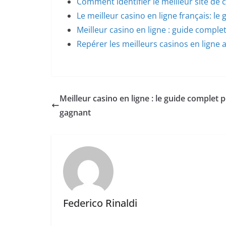
Comment identifier le meilleur site de
Le meilleur casino en ligne français: le
Meilleur casino en ligne : guide compl
Repérer les meilleurs casinos en lign
Meilleur casino en ligne : le guide complet p
gagnant
Federico Rinaldi