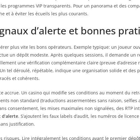
u les programmes VIP transparents. Pour un panorama et des compar
e et à éviter les écueils les plus courants.
gnaux d’alerte et bonnes prat
repérer plus vite les bons opérateurs. Exemple typique: un joueur 
ectue un dépôt modeste. Après quelques sessions, il demande un re
ement une vérification complémentaire claire (preuve d’adresse ré
n tel déroulé, répétable, indique une organisation solide et des p
racés et cohérents.
nce accrue. Un casino qui modifie ses conditions au moment du retra
nts non standard (traductions assermentées sans raison, selfies av
s sans consentement, les mises maximales non signalées, des RTP i
 d’alerte
. S’ajoutent les faux labels d’audit, les numéros de licence
ans justification.
s risques. Lire intégralement les conditions avant le premier dép