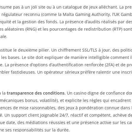
sume pas à un joli site ou à un catalogue de jeux alléchant. La pre
un régulateur reconnu (comme la Malta Gaming Authority, l’UK Gamb
 l’équité et la gestion des fonds. La présence d’audits réalisés pa
es aléatoires (RNG) et les pourcentages de redistribution (RTP) so
ale.
stitue le deuxième pilier. Un chiffrement SSL/TLS à jour, des polit
les bases. Le site doit expliquer de manière intelligible comment i
de. La présence d’options d’authentification renforcée (2FA) et de
bler fastidieuses. Un opérateur sérieux préfère ralentir une inscr
à la
transparence des conditions
. Un casino digne de confiance do
écaniques bonus, volatilité), et explicite les règles qui encadrent 
gences de mise raisonnables, des jeux à pondération connue dans l
. Un support client joignable 24/7, réactif et compétent, achève de 
ue date, des médiations réussies et une présence active sur les can
me ses responsabilités sur la durée.