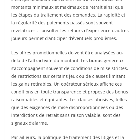
montants minimaux et maximaux de retrait ainsi que
les étapes du traitement des demandes. La rapidité et
la régularité des paiements passés sont souvent
révélatrices : consulter les retours d’expérience d’autres
joueurs permet d’anticiper d’éventuels problèmes.
Les offres promotionnelles doivent être analysées au-
delà de l’attractivité du montant. Les
bonus
généreux
s’accompagnent souvent de conditions de mise strictes,
de restrictions sur certains jeux ou de clauses limitant
les gains retirables. Un opérateur sérieux affiche ces
conditions en toute transparence et propose des bonus
raisonnables et équitables. Les clauses abusives, telles
que des exigences de mise disproportionnées ou des
interdictions de retrait sans raison valable, sont des
signaux d’alarme.
Par ailleurs, la politique de traitement des litiges et la