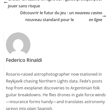
jouer sans risque
Découvrir le futur du jeu : un
nouveau casino
nouveau standard pour le
en ligne
Federico Rinaldi
Rosario-raised astrophotographer now stationed in
Reykjavík chasing Northern Lights data. Fede’s posts
hop from exoplanet discoveries to Argentinian folk
guitar breakdowns. He flies drones in gale force winds
—insurance forms handy—and translates astronomy
jargon into plain Spanish.