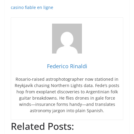
casino fiable en ligne
Federico Rinaldi
Rosario-raised astrophotographer now stationed in
Reykjavík chasing Northern Lights data. Fede’s posts
hop from exoplanet discoveries to Argentinian folk
guitar breakdowns. He flies drones in gale force
winds—insurance forms handy—and translates
astronomy jargon into plain Spanish.
Related Posts: