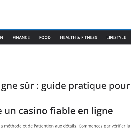
ON
FINANCE
FOOD
HEALTH & FITNESS
LIFESTYLE
igne sûr : guide pratique pour
e un
casino fiable en ligne
méthode et de l'attention aux détails. Commencez par vérifier la l