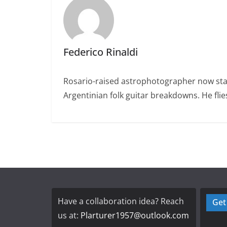
Federico Rinaldi
Rosario-raised astrophotographer now stat
Argentinian folk guitar breakdowns. He fl
Have a collaboration idea? Reach
Get
us at:
Plarturer1957@outlook.com