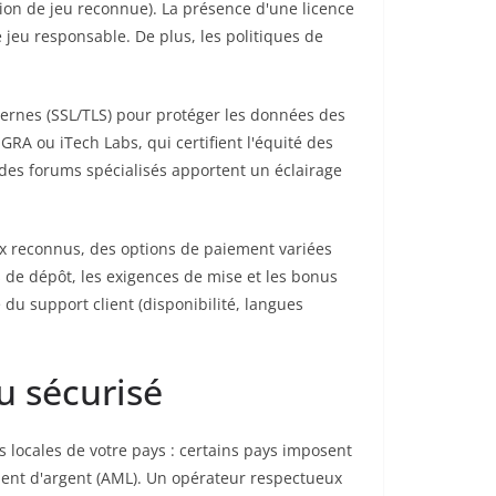
sion de jeu reconnue). La présence d'une licence
 jeu responsable. De plus, les politiques de
dernes (SSL/TLS) pour protéger les données des
A ou iTech Labs, qui certifient l'équité des
 des forums spécialisés apportent un éclairage
x reconnus, des options de paiement variées
es de dépôt, les exigences de mise et les bonus
 du support client (disponibilité, langues
u sécurisé
ons locales de votre pays : certains pays imposent
himent d'argent (AML). Un opérateur respectueux