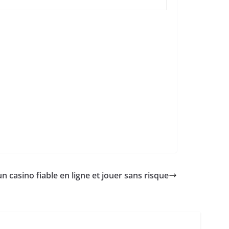
casino fiable en ligne et jouer sans risque