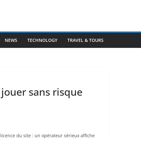
NEWS
TECHNOLOGY
TRAVEL & TOURS
 jouer sans risque
icence du site : un opérateur sérieux affiche