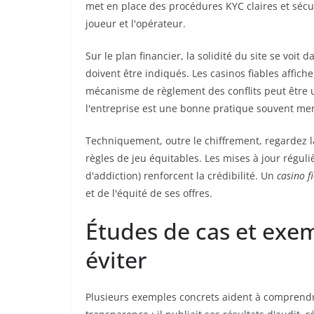
met en place des procédures KYC claires et sécur
joueur et l'opérateur.
Sur le plan financier, la solidité du site se voit
doivent être indiqués. Les casinos fiables affi
mécanisme de règlement des conflits peut être u
l'entreprise est une bonne pratique souvent men
Techniquement, outre le chiffrement, regardez l
règles de jeu équitables. Les mises à jour réguli
d'addiction) renforcent la crédibilité. Un
casino f
et de l'équité de ses offres.
Études de cas et exem
éviter
Plusieurs exemples concrets aident à comprendre 