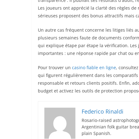
transparence : il publiait ses résultats d'audit,
Les joueurs ont apprécié la clarté des règles de 
sérieuses proposent des bonus attractifs mais ca
Un autre cas fréquent concerne les litiges liés a
plusieurs semaines faute de documents conformes
qui explique étape par étape la vérification. L
importantes : une réponse rapide par chat ou ema
Pour trouver un
casino fiable en ligne
, consulte
qui figurent régulièrement dans les comparatifs
responsable et retours clients positifs. Enfin, a
budget et activez les outils de protection propos
Federico Rinaldi
Rosario-raised astrophotogr
Argentinian folk guitar br
plain Spanish.