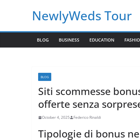
Skip
NewlyWeds Tour
to
content
BLOG
BUSINESS
EDUCATION
FASHI
BLOG
Siti scommesse bonus: 
offerte senza sorpres
October 4, 2025
Federico Rinaldi
Tipologie di bonus n