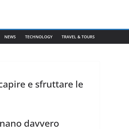
NEWS
TECHNOLOGY
TRAVEL & TOURS
apire e sfruttare le
onano davvero