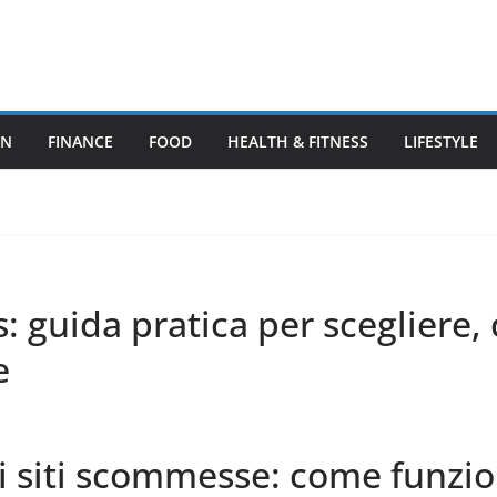
ON
FINANCE
FOOD
HEALTH & FITNESS
LIFESTYLE
guida pratica per scegliere, c
e
ei siti scommesse: come funzi