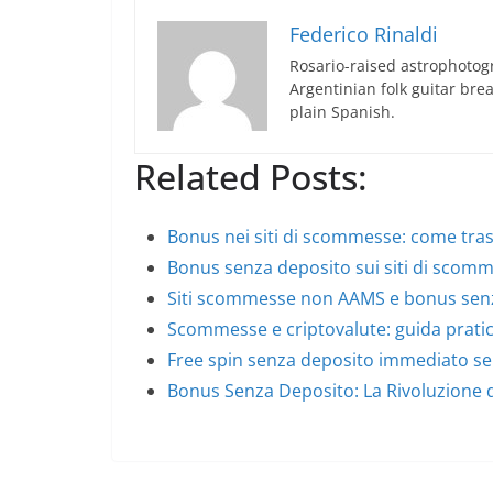
Federico Rinaldi
Rosario-raised astrophotogr
Argentinian folk guitar br
plain Spanish.
Related Posts:
Bonus nei siti di scommesse: come tr
Bonus senza deposito sui siti di sco
Siti scommesse non AAMS e bonus sen
Scommesse e criptovalute: guida pratica
Free spin senza deposito immediato s
Bonus Senza Deposito: La Rivoluzione d