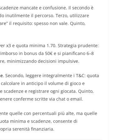
 scadenze mancate e confusione. Il secondo è
do inutilmente il percorso. Terzo, utilizzare
re” il requisito: spesso non vale. Quinto,
er x3 e quota minima 1.70. Strategia prudente:
 rimborso in bonus da 50€ e si pianificano 6–8
iare, minimizzando decisioni impulsive.
le
. Secondo, leggere integralmente i T&C: quota
alcolare in anticipo il volume di gioco e
e scadenze e registrare ogni giocata. Quinto,
tenere conferme scritte via chat o email.
ente quelle con percentuali più alte, ma quelle
quota minima e scadenze, consente di
opria serenità finanziaria.