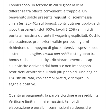
I bonus sono un terreno in cui si gioca la vera
differenza tra offerte convenienti e trappole. Un
benvenuto solido presenta
requisiti di scommessa
chiari (es. 25x-40x sul bonus), contributi per tipologia di
gioco trasparenti (slot 100%, tavoli 5-20%) e limiti di
puntata massima durante il wagering esplicitati. Occhio
alle scadenze: promozioni valide per pochi giorni
richiedono un impegno di gioco intensivo, spesso poco
sostenibile. I
migliori casino non AAMS
distinguono tra
bonus cashable e “sticky”, dichiarano eventuali cap
sulle vincite derivanti dal bonus e non impongono
restrizioni arbitrarie sui titoli più popolari. Una pagina
T&C strutturata, con esempi pratici, è sempre un
segnale positivo.
Quanto ai pagamenti, la parola d’ordine è prevedibilità.
Verificare limiti minimi e massimi, tempi di
elaborazione e possibili commissioni su depositi e