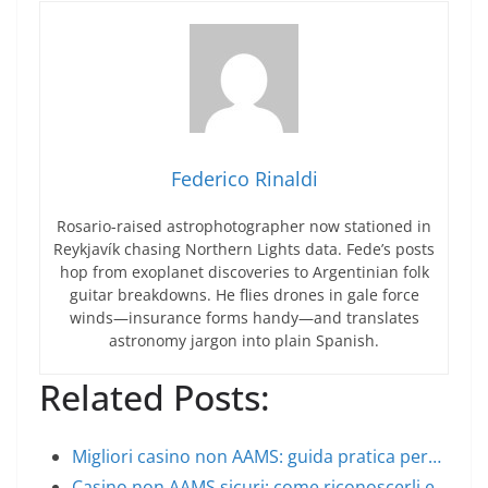
Federico Rinaldi
Rosario-raised astrophotographer now stationed in
Reykjavík chasing Northern Lights data. Fede’s posts
hop from exoplanet discoveries to Argentinian folk
guitar breakdowns. He flies drones in gale force
winds—insurance forms handy—and translates
astronomy jargon into plain Spanish.
Related Posts:
Migliori casino non AAMS: guida pratica per…
Casino non AAMS sicuri: come riconoscerli e