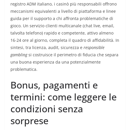
registro ADM italiano, i casinò più responsabili offrono
meccanismi equivalenti a livello di piattaforma e linee
guida per il supporto a chi affronta problematiche di
gioco. Un servizio clienti multicanale (chat live, email,
talvolta telefono) rapido e competente, attivo almeno
16-24 ore al giorno, completa il quadro di affidabilità. In
sintesi, tra licenza, audit, sicurezza e
responsible
gambling
si costruisce il perimetro di fiducia che separa
una buona esperienza da una potenzialmente
problematica.
Bonus, pagamenti e
termini: come leggere le
condizioni senza
sorprese