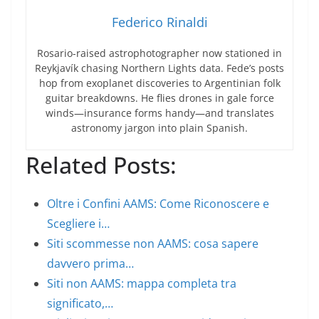
Federico Rinaldi
Rosario-raised astrophotographer now stationed in
Reykjavík chasing Northern Lights data. Fede’s posts
hop from exoplanet discoveries to Argentinian folk
guitar breakdowns. He flies drones in gale force
winds—insurance forms handy—and translates
astronomy jargon into plain Spanish.
Related Posts:
Oltre i Confini AAMS: Come Riconoscere e
Scegliere i…
Siti scommesse non AAMS: cosa sapere
davvero prima…
Siti non AAMS: mappa completa tra
significato,…