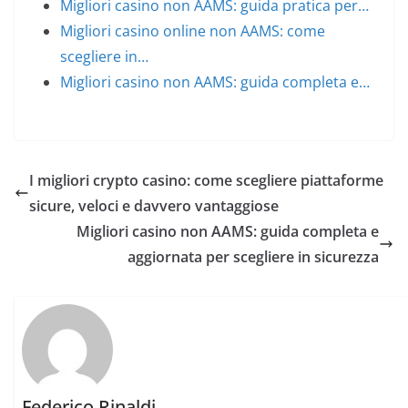
Migliori casino non AAMS: guida pratica per…
Migliori casino online non AAMS: come
scegliere in…
Migliori casino non AAMS: guida completa e…
I migliori crypto casino: come scegliere piattaforme
sicure, veloci e davvero vantaggiose
Migliori casino non AAMS: guida completa e
aggiornata per scegliere in sicurezza
Federico Rinaldi