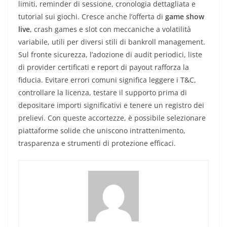
limiti, reminder di sessione, cronologia dettagliata e
tutorial sui giochi. Cresce anche l’offerta di
game show
live
, crash games e slot con meccaniche a volatilità
variabile, utili per diversi stili di bankroll management.
Sul fronte sicurezza, l’adozione di audit periodici, liste
di provider certificati e report di payout rafforza la
fiducia. Evitare errori comuni significa leggere i T&C,
controllare la licenza, testare il supporto prima di
depositare importi significativi e tenere un registro dei
prelievi. Con queste accortezze, è possibile selezionare
piattaforme solide che uniscono intrattenimento,
trasparenza e strumenti di protezione efficaci.