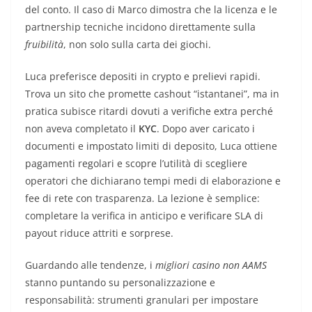
del conto. Il caso di Marco dimostra che la licenza e le
partnership tecniche incidono direttamente sulla
fruibilità
, non solo sulla carta dei giochi.
Luca preferisce depositi in crypto e prelievi rapidi.
Trova un sito che promette cashout “istantanei”, ma in
pratica subisce ritardi dovuti a verifiche extra perché
non aveva completato il
KYC
. Dopo aver caricato i
documenti e impostato limiti di deposito, Luca ottiene
pagamenti regolari e scopre l’utilità di scegliere
operatori che dichiarano tempi medi di elaborazione e
fee di rete con trasparenza. La lezione è semplice:
completare la verifica in anticipo e verificare SLA di
payout riduce attriti e sorprese.
Guardando alle tendenze, i
migliori casino non AAMS
stanno puntando su personalizzazione e
responsabilità: strumenti granulari per impostare