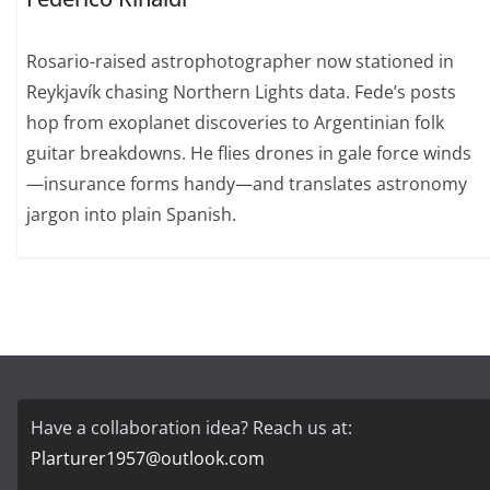
Rosario-raised astrophotographer now stationed in
Reykjavík chasing Northern Lights data. Fede’s posts
hop from exoplanet discoveries to Argentinian folk
guitar breakdowns. He flies drones in gale force winds
—insurance forms handy—and translates astronomy
jargon into plain Spanish.
Have a collaboration idea? Reach us at:
Plarturer1957@outlook.com