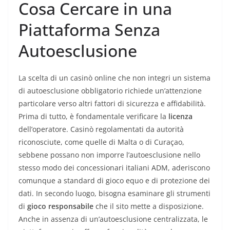
Cosa Cercare in una
Piattaforma Senza
Autoesclusione
La scelta di un casinò online che non integri un sistema
di autoesclusione obbligatorio richiede un’attenzione
particolare verso altri fattori di sicurezza e affidabilità.
Prima di tutto, è fondamentale verificare la
licenza
dell’operatore. Casinò regolamentati da autorità
riconosciute, come quelle di Malta o di Curaçao,
sebbene possano non imporre l’autoesclusione nello
stesso modo dei concessionari italiani ADM, aderiscono
comunque a standard di gioco equo e di protezione dei
dati. In secondo luogo, bisogna esaminare gli strumenti
di
gioco responsabile
che il sito mette a disposizione.
Anche in assenza di un’autoesclusione centralizzata, le