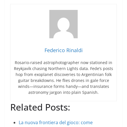
Federico Rinaldi
Rosario-raised astrophotographer now stationed in
Reykjavík chasing Northern Lights data. Fede’s posts
hop from exoplanet discoveries to Argentinian folk
guitar breakdowns. He flies drones in gale force
winds—insurance forms handy—and translates
astronomy jargon into plain Spanish.
Related Posts:
La nuova frontiera del gioco: come