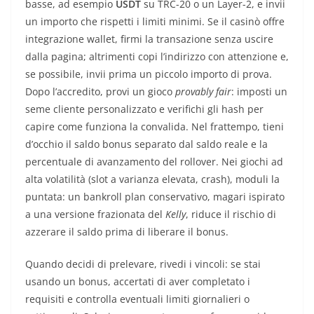
basse, ad esempio
USDT
su TRC-20 o un Layer-2, e invii
un importo che rispetti i limiti minimi. Se il casinò offre
integrazione wallet, firmi la transazione senza uscire
dalla pagina; altrimenti copi l’indirizzo con attenzione e,
se possibile, invii prima un piccolo importo di prova.
Dopo l’accredito, provi un gioco
provably fair
: imposti un
seme cliente personalizzato e verifichi gli hash per
capire come funziona la convalida. Nel frattempo, tieni
d’occhio il saldo bonus separato dal saldo reale e la
percentuale di avanzamento del rollover. Nei giochi ad
alta volatilità (slot a varianza elevata, crash), moduli la
puntata: un bankroll plan conservativo, magari ispirato
a una versione frazionata del
Kelly
, riduce il rischio di
azzerare il saldo prima di liberare il bonus.
Quando decidi di prelevare, rivedi i vincoli: se stai
usando un bonus, accertati di aver completato i
requisiti e controlla eventuali limiti giornalieri o