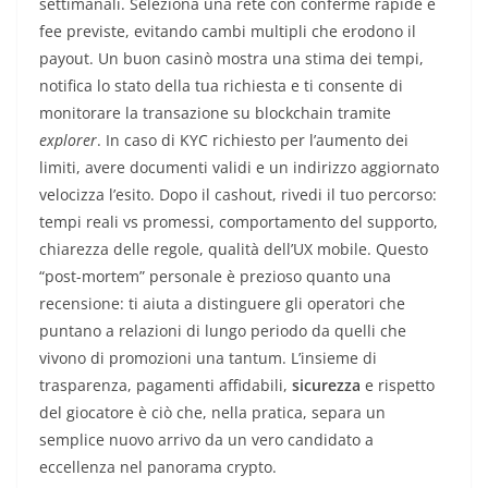
settimanali. Seleziona una rete con conferme rapide e
fee previste, evitando cambi multipli che erodono il
payout. Un buon casinò mostra una stima dei tempi,
notifica lo stato della tua richiesta e ti consente di
monitorare la transazione su blockchain tramite
explorer
. In caso di KYC richiesto per l’aumento dei
limiti, avere documenti validi e un indirizzo aggiornato
velocizza l’esito. Dopo il cashout, rivedi il tuo percorso:
tempi reali vs promessi, comportamento del supporto,
chiarezza delle regole, qualità dell’UX mobile. Questo
“post-mortem” personale è prezioso quanto una
recensione: ti aiuta a distinguere gli operatori che
puntano a relazioni di lungo periodo da quelli che
vivono di promozioni una tantum. L’insieme di
trasparenza, pagamenti affidabili,
sicurezza
e rispetto
del giocatore è ciò che, nella pratica, separa un
semplice nuovo arrivo da un vero candidato a
eccellenza nel panorama crypto.