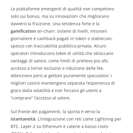
Le piattaforme emergenti di qualità non competono
solo sui bonus, ma su innovazioni che migliorano
davvero la fruizione. Una tendenza forte è la
gamification
on-chain: sistemi di livelli, missioni
giornaliere e cashback pagati in token o stablecoin,
spesso con tracciabilità pubblico-privata. Alcuni
operatori introducono
token
di utilità che sbloccano
vantaggi di valore, come limiti di prelievo più alti,
accesso a tornei esclusivi o riduzione delle fee.
Attenzione però ai gettoni puramente speculativi: i
migliori casinò mantengono separata l’esperienza di
gioco dalla volatilità e non forzano gli utenti a
“comprare” l’accesso al valore.
Sul fronte dei pagamenti, la spinta è verso la
istantaneità
. L’integrazione con reti come Lightning per
BTC, Layer-2 su Ethereum e catene a basso costo