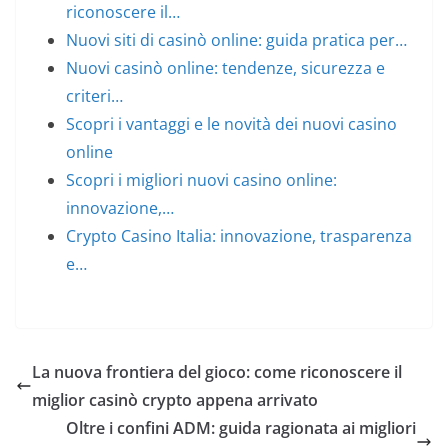
riconoscere il…
Nuovi siti di casinò online: guida pratica per…
Nuovi casinò online: tendenze, sicurezza e
criteri…
Scopri i vantaggi e le novità dei nuovi casino
online
Scopri i migliori nuovi casino online:
innovazione,…
Crypto Casino Italia: innovazione, trasparenza
e…
La nuova frontiera del gioco: come riconoscere il
miglior casinò crypto appena arrivato
Oltre i confini ADM: guida ragionata ai migliori