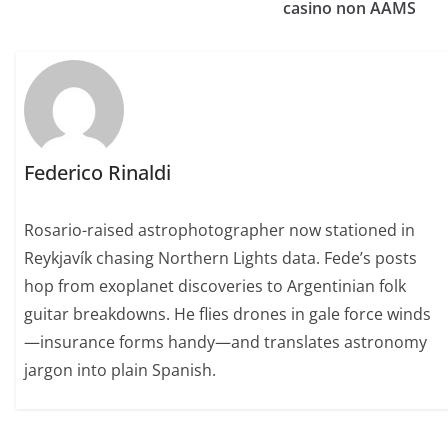
casino non AAMS
Federico Rinaldi
Rosario-raised astrophotographer now stationed in
Reykjavík chasing Northern Lights data. Fede’s posts
hop from exoplanet discoveries to Argentinian folk
guitar breakdowns. He flies drones in gale force winds
—insurance forms handy—and translates astronomy
jargon into plain Spanish.