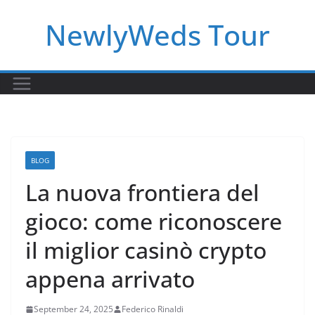
Skip
NewlyWeds Tour
to
content
BLOG
La nuova frontiera del
gioco: come riconoscere
il miglior casinò crypto
appena arrivato
September 24, 2025
Federico Rinaldi