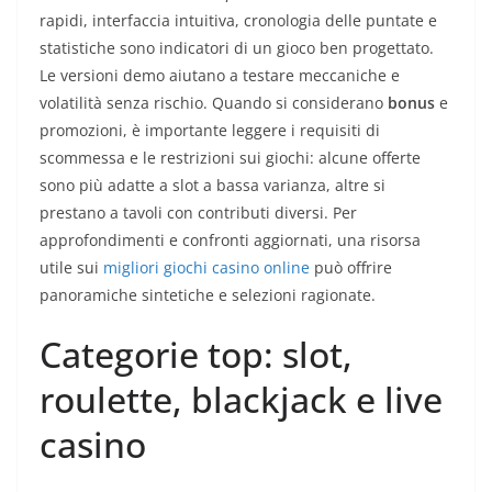
rapidi, interfaccia intuitiva, cronologia delle puntate e
statistiche sono indicatori di un gioco ben progettato.
Le versioni demo aiutano a testare meccaniche e
volatilità senza rischio. Quando si considerano
bonus
e
promozioni, è importante leggere i requisiti di
scommessa e le restrizioni sui giochi: alcune offerte
sono più adatte a slot a bassa varianza, altre si
prestano a tavoli con contributi diversi. Per
approfondimenti e confronti aggiornati, una risorsa
utile sui
migliori giochi casino online
può offrire
panoramiche sintetiche e selezioni ragionate.
Categorie top: slot,
roulette, blackjack e live
casino