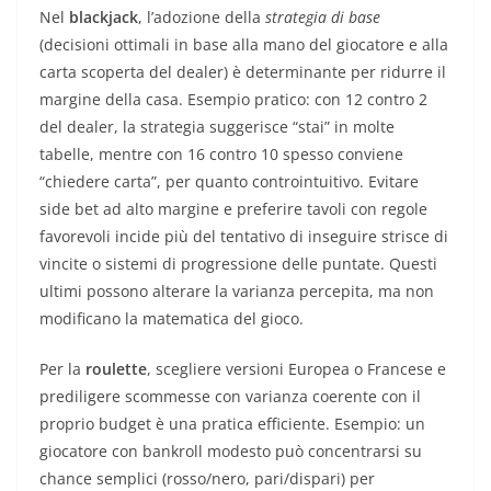
Nel
blackjack
, l’adozione della
strategia di base
(decisioni ottimali in base alla mano del giocatore e alla
carta scoperta del dealer) è determinante per ridurre il
margine della casa. Esempio pratico: con 12 contro 2
del dealer, la strategia suggerisce “stai” in molte
tabelle, mentre con 16 contro 10 spesso conviene
“chiedere carta”, per quanto controintuitivo. Evitare
side bet ad alto margine e preferire tavoli con regole
favorevoli incide più del tentativo di inseguire strisce di
vincite o sistemi di progressione delle puntate. Questi
ultimi possono alterare la varianza percepita, ma non
modificano la matematica del gioco.
Per la
roulette
, scegliere versioni Europea o Francese e
prediligere scommesse con varianza coerente con il
proprio budget è una pratica efficiente. Esempio: un
giocatore con bankroll modesto può concentrarsi su
chance semplici (rosso/nero, pari/dispari) per