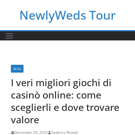
Skip
NewlyWeds Tour
to
content
BLOG
I veri migliori giochi di
casinò online: come
sceglierli e dove trovare
valore
December 20, 2025
Federico Rinaldi