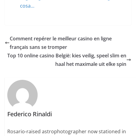
cosa…
Comment repérer le meilleur casino en ligne
français sans se tromper
Top 10 online casino België: kies veilig, speel slim en
haal het maximale uit elke spin
Federico Rinaldi
Rosario-raised astrophotographer now stationed in