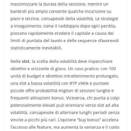
massimizzare la durata della sessione, mentre un
bankroll più ampio consente qualche incursione su
pieni e terzine, consapevoli della volatilità. Le strategie
a inseguimento, come il raddoppio dopo ogni perdita,
possono rapidamente erodere il capitale a causa dei
limiti di puntata del tavolo e delle sequenze sfavorevoli
statisticamente inevitabili.
Nelle
slot
, la scelta della volatilità deve rispecchiare
obiettivi e orizzonte di gioco. Un caso pratico: con 100
unità di budget e obiettivo intrattenimento prolungato,
una slot a bassa volatilità con RTP ≥96% e puntate
piccole offre probabilità migliori di sessioni lunghe e
frequenti attivazioni bonus. Viceversa, chi punta a colpi
potenzialmente elevati può orientarsi verso slot ad alta
volatilità, consapevole di alternare lunghi periodi senza
vincite a picchi più rari. L’opzione “buy bonus” accelera
l’accesso alle feature, ma aumenta la varianza e il costo