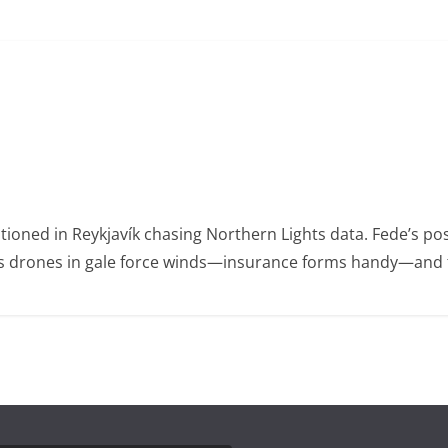
ioned in Reykjavík chasing Northern Lights data. Fede’s po
ies drones in gale force winds—insurance forms handy—and t