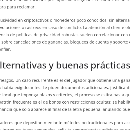
lara para reclamar.
clusividad en criptoactivos o monederos poco conocidos, sin alterna
luciones o rastreos en caso de conflicto. La atención al cliente o
usencia de políticas de privacidad robustas suelen correlacionar con
s sobre cancelaciones de ganancias, bloqueos de cuenta y soporte
nfiar.
alternativas y buenas práctica
iesgos. Un caso recurrente es el del jugador que obtiene una ganancia
o había exigido antes. Le piden documentos adicionales, justifican
local que imponga plazos y criterios, el proceso se estira hasta qu
trón frecuente es el de bonos con restricciones ocultas: se habil
anancia que solo aparece al final de la letra pequeña, anulando bue
gadores que depositan mediante métodos no tradicionales para acc
s: introduce topes semanales, solicita comprobantes adicionales qu