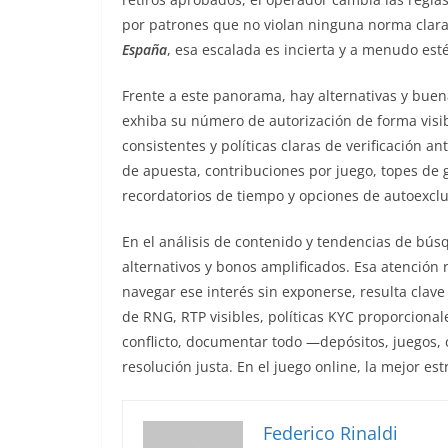
por patrones que no violan ninguna norma clara
España
, esa escalada es incierta y a menudo esté
Frente a este panorama, hay alternativas y buena
exhiba su número de autorización de forma visib
consistentes y políticas claras de verificación a
de apuesta, contribuciones por juego, topes de 
recordatorios de tiempo y opciones de autoexclus
En el análisis de contenido y tendencias de bús
alternativos y bonos amplificados. Esa atención r
navegar ese interés sin exponerse, resulta clav
de RNG, RTP visibles, políticas KYC proporcional
conflicto, documentar todo —depósitos, juegos,
resolución justa. En el juego online, la mejor e
Federico Rinaldi