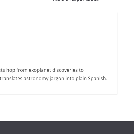
sts hop from exoplanet discoveries to
ranslates astronomy jargon into plain Spanish.