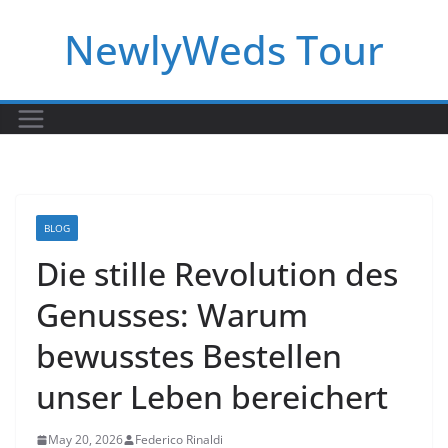
Skip
NewlyWeds Tour
to
content
BLOG
Die stille Revolution des
Genusses: Warum
bewusstes Bestellen
unser Leben bereichert
May 20, 2026
Federico Rinaldi