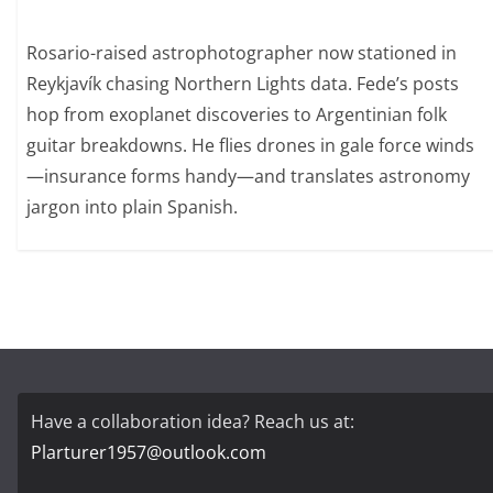
Rosario-raised astrophotographer now stationed in
Reykjavík chasing Northern Lights data. Fede’s posts
hop from exoplanet discoveries to Argentinian folk
guitar breakdowns. He flies drones in gale force winds
—insurance forms handy—and translates astronomy
jargon into plain Spanish.
Have a collaboration idea? Reach us at:
Plarturer1957@outlook.com