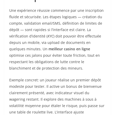
Une expérience réussie commence par une inscription
fluide et sécurisée. Les étapes logiques — création du
compte, validation email/SMS, définition de limites de
dépôt — sont rapides si l’interface est claire. La
vérification d’identité (
KYC
) doit pouvoir être effectuée
depuis un mobile, via upload de documents en
quelques minutes. Un
meilleur casino en ligne
optimise ces jalons pour éviter toute friction, tout en
respectant les obligations de lutte contre le
blanchiment et de protection des mineurs.
Exemple concret: un joueur réalise un premier dépôt
modeste pour tester. Il active un bonus de bienvenue
clairement présenté, avec indicateur visuel du
wagering restant. Il explore des machines à sous à
volatilité moyenne pour étaler le risque, puis passe sur
une table de roulette live. L’interface ajuste