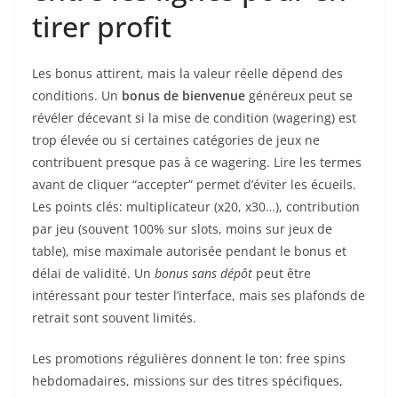
tirer profit
Les bonus attirent, mais la valeur réelle dépend des
conditions. Un
bonus de bienvenue
généreux peut se
révéler décevant si la mise de condition (wagering) est
trop élevée ou si certaines catégories de jeux ne
contribuent presque pas à ce wagering. Lire les termes
avant de cliquer “accepter” permet d’éviter les écueils.
Les points clés: multiplicateur (x20, x30…), contribution
par jeu (souvent 100% sur slots, moins sur jeux de
table), mise maximale autorisée pendant le bonus et
délai de validité. Un
bonus sans dépôt
peut être
intéressant pour tester l’interface, mais ses plafonds de
retrait sont souvent limités.
Les promotions régulières donnent le ton: free spins
hebdomadaires, missions sur des titres spécifiques,