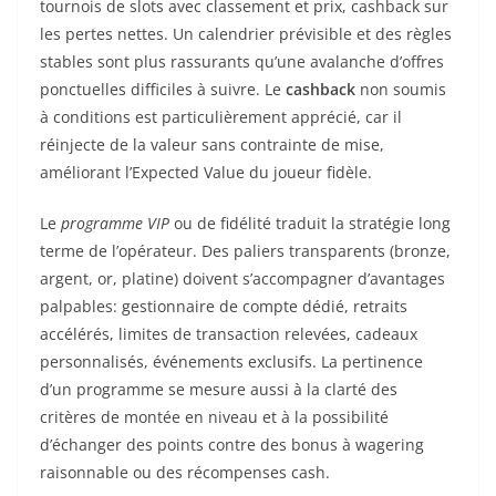
tournois de slots avec classement et prix, cashback sur
les pertes nettes. Un calendrier prévisible et des règles
stables sont plus rassurants qu’une avalanche d’offres
ponctuelles difficiles à suivre. Le
cashback
non soumis
à conditions est particulièrement apprécié, car il
réinjecte de la valeur sans contrainte de mise,
améliorant l’Expected Value du joueur fidèle.
Le
programme VIP
ou de fidélité traduit la stratégie long
terme de l’opérateur. Des paliers transparents (bronze,
argent, or, platine) doivent s’accompagner d’avantages
palpables: gestionnaire de compte dédié, retraits
accélérés, limites de transaction relevées, cadeaux
personnalisés, événements exclusifs. La pertinence
d’un programme se mesure aussi à la clarté des
critères de montée en niveau et à la possibilité
d’échanger des points contre des bonus à wagering
raisonnable ou des récompenses cash.