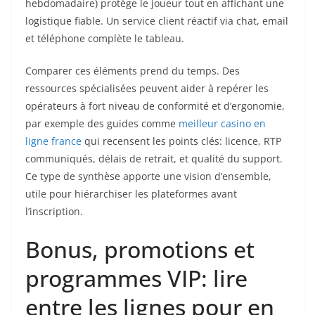
hebdomadaire) protège le joueur tout en affichant une
logistique fiable. Un service client réactif via chat, email
et téléphone complète le tableau.
Comparer ces éléments prend du temps. Des
ressources spécialisées peuvent aider à repérer les
opérateurs à fort niveau de conformité et d’ergonomie,
par exemple des guides comme
meilleur casino en
ligne france
qui recensent les points clés: licence, RTP
communiqués, délais de retrait, et qualité du support.
Ce type de synthèse apporte une vision d’ensemble,
utile pour hiérarchiser les plateformes avant
l’inscription.
Bonus, promotions et
programmes VIP: lire
entre les lignes pour en