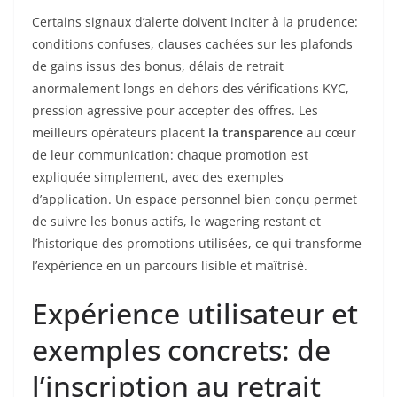
Certains signaux d’alerte doivent inciter à la prudence:
conditions confuses, clauses cachées sur les plafonds
de gains issus des bonus, délais de retrait
anormalement longs en dehors des vérifications KYC,
pression agressive pour accepter des offres. Les
meilleurs opérateurs placent
la transparence
au cœur
de leur communication: chaque promotion est
expliquée simplement, avec des exemples
d’application. Un espace personnel bien conçu permet
de suivre les bonus actifs, le wagering restant et
l’historique des promotions utilisées, ce qui transforme
l’expérience en un parcours lisible et maîtrisé.
Expérience utilisateur et
exemples concrets: de
l’inscription au retrait