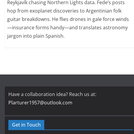
Reykjavík chasing Northern Lights data. Fede’s posts
hop from exoplanet discoveries to Argentinian folk
guitar breakdowns. He flies drones in gale force winds
—insurance forms handy—and translates astronomy
jargon into plain Spanish.
Have a collaboration idea? Reach us at:
Plarturer1957@outlook.com
Get in Touch