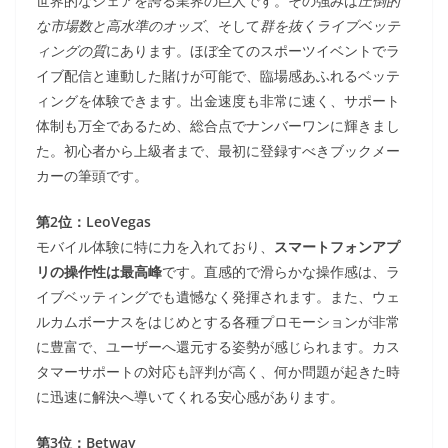
世界的なシェアを誇る業界の巨人です。その強みは
圧倒的
な市場数と高水準のオッズ
、そして
群を抜くライブベッテ
ィングの質
にあります。ほぼ全てのスポーツイベントでラ
イブ配信と連動した賭けが可能で、臨場感あふれるベッテ
ィングを体験できます。出金速度も非常に速く、サポート
体制も万全であるため、総合点でナンバーワンに輝きまし
た。初心者から上級者まで、最初に登録すべきブックメー
カーの筆頭です。
第2位：LeoVegas
モバイル体験に特に力を入れており、
スマートフォンアプ
リの操作性は最高峰
です。直感的で滑らかな操作感は、ラ
イブベッティングでも遺憾なく発揮されます。また、ウェ
ルカムボーナスをはじめとする各種プロモーションが非常
に豊富で、ユーザーへ還元する姿勢が感じられます。カス
タマーサポートの対応も評判が高く、何か問題が起きた時
に迅速に解決へ導いてくれる安心感があります。
第3位：Betway