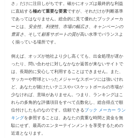
さ」だけに注目しがちです。確かにオッズは最終的な利益
に直結する
極めて重要な要素
ですが、それだけが判断基準
であってはなりません。総合的に見て優れたブックメーカ
ーとは、
安全性
、
利便性
、
市場の幅広さ
、
キャンペーンの
豊富さ
、そして
顧客サポートの質
が高い水準でバランスよ
く揃っている場所です。
例えば、オッズが他社より少し高くても、出金処理が遅か
ったり、問い合わせに対しなかなか返答が来ないサイトで
は、長期的に安心して利用することはできません。また、
サッカーや野球といったメジャーなスポーツには強いけれ
ど、あなたが賭けたいテニスやバスケットボールの市場が
少なければ、意味がありません。つまり、ランキングはこ
れらの多角的な評価項目をすべて点数化し、総合得点で順
位付けしたものなのです。信頼できる
ブック メーカー ラン
キング
を参照することは、あなたの貴重な時間と資金を無
駄にせず、最高のエンターテインメントを享受するための
近道となります。