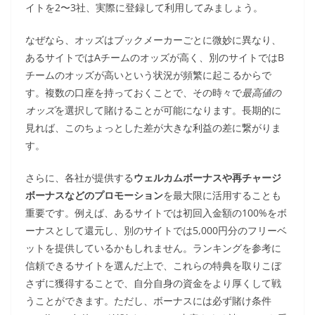
イトを2〜3社、実際に登録して利用してみましょう。
なぜなら、オッズはブックメーカーごとに微妙に異なり、
あるサイトではAチームのオッズが高く、別のサイトではB
チームのオッズが高いという状況が頻繁に起こるからで
す。複数の口座を持っておくことで、その時々で
最高値の
オッズ
を選択して賭けることが可能になります。長期的に
見れば、このちょっとした差が大きな利益の差に繋がりま
す。
さらに、各社が提供する
ウェルカムボーナスや再チャージ
ボーナスなどのプロモーション
を最大限に活用することも
重要です。例えば、あるサイトでは初回入金額の100%をボ
ーナスとして還元し、別のサイトでは5,000円分のフリーベ
ットを提供しているかもしれません。ランキングを参考に
信頼できるサイトを選んだ上で、これらの特典を取りこぼ
さずに獲得することで、自分自身の資金をより厚くして戦
うことができます。ただし、ボーナスには必ず賭け条件