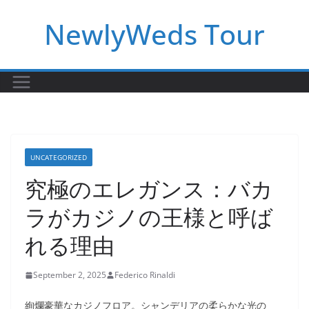
Skip
NewlyWeds Tour
to
content
UNCATEGORIZED
究極のエレガンス：バカ
ラがカジノの王様と呼ば
れる理由
September 2, 2025
Federico Rinaldi
絢爛豪華なカジノフロア。シャンデリアの柔らかな光の