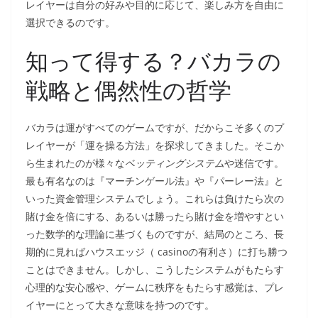
レイヤーは自分の好みや目的に応じて、楽しみ方を自由に
選択できるのです。
知って得する？バカラの
戦略と偶然性の哲学
バカラは運がすべてのゲームですが、だからこそ多くのプ
レイヤーが「運を操る方法」を探求してきました。そこか
ら生まれたのが様々な
ベッティングシステム
や迷信です。
最も有名なのは『マーチンゲール法』や『パーレー法』と
いった資金管理システムでしょう。これらは負けたら次の
賭け金を倍にする、あるいは勝ったら賭け金を増やすとい
った数学的な理論に基づくものですが、結局のところ、長
期的に見ればハウスエッジ（ casinoの有利さ）に打ち勝つ
ことはできません。しかし、こうしたシステムがもたらす
心理的な安心感や、ゲームに秩序をもたらす感覚は、プレ
イヤーにとって大きな意味を持つのです。