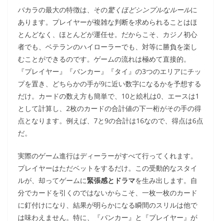
バカラの最大の特徴は、その
驚くほどシンプルなルール
に
あります。プレイヤーが複雑な判断を求められることはほ
とんどなく、ほとんどが運任せ。だからこそ、カジノ初心
者でも、ベテランのハイローラーでも、対等に勝負を楽し
むことができるのです。ゲームの流れは極めて直接的。
『プレイヤー』『バンカー』『タイ』の3つのエリアにチッ
プを置き、どちらかの手が9に近い数字になるかを予想する
だけ。カードの数え方も簡単で、10と絵札は0、エースは1
として計算し、2枚のカードの合計値の下一桁がその手の得
点となります。例えば、7と9の合計は16なので、得点は6点
だ。
実際のゲーム進行はディーラーがすべて行ってくれます。
プレイヤーはただベットをするだけ。この受動的なスタイ
ルが、却ってゲームに
緊張感とドラマ
を生み出します。自
分でカードを引くのではないからこそ、一枚一枚のカード
に釘付けになり、結果が明らかになる瞬間のスリルは他で
は味わえません。特に、『バンカー』と『プレイヤー』が