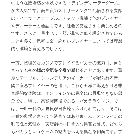
のような臨場感を体験できる
「ライブディーラーゲーム」
が大人気です。高画質のストリーミングで配信される実際
のディーラーとテーブル。チャット機能で他のプレイヤー
やディーラーと会話もでき、社会的交流さえも楽しめるの
です。さらに、最小ベット額が非常に低く設定されている
ことも多く、気軽に楽しみたいプレイヤーにとっては理想
的な環境と言えるでしょう。
一方、物理的なカジノでプレイするバカラの魅力は、何と
言っても
その場の空気を全身で感じること
にあります。重
厚なテーブル、シャンデリアの光、カードが配られる音、
隣に座るプレイヤーの息遣い。これら五感に訴えかける非
言語的な体験は、オンラインでは完全には再現できない部
分です。特に、高額賭博場である「バカララウンジ」で
は、一世一代の大勝負が日夜繰り広げられており、そこは
一種の劇場と言っても過言ではありません。オンラインの
利便性と気軽さ、実店舗の非日常的な興奮と格式。どちら
もバカラというゲームの魅力を伝える異なる側面です。プ