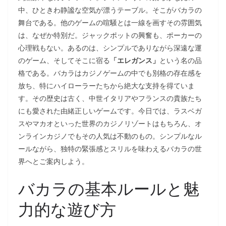
中、ひときわ静謐な空気が漂うテーブル。そこがバカラの
舞台である。他のゲームの喧騒とは一線を画すその雰囲気
は、なぜか特別だ。ジャックポットの興奮も、ポーカーの
心理戦もない。あるのは、シンプルでありながら深遠な運
のゲーム、そしてそこに宿る
「エレガンス」
という名の品
格である。バカラはカジノゲームの中でも別格の存在感を
放ち、特にハイローラーたちから絶大な支持を得ていま
す。その歴史は古く、中世イタリアやフランスの貴族たち
にも愛された由緒正しいゲームです。今日では、ラスベガ
スやマカオといった世界のカジノリゾートはもちろん、オ
ンラインカジノでもその人気は不動のもの。シンプルなル
ールながら、独特の緊張感とスリルを味わえるバカラの世
界へとご案内しよう。
バカラの基本ルールと魅
力的な遊び方