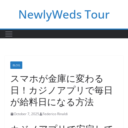
Skip
NewlyWeds Tour
to
content
BLOG
スマホが金庫に変わる
日！カジノアプリで毎日
が給料日になる方法
October 7, 2025
Federico Rinaldi