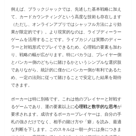
例えば、ブラックジャックでは、先述した基本戦略に加え
て、カードカウンティングという高度な技術も存在します
（ただし、オンラインアプリではシャッフル方法により効
果が限定的です）。より現実的なのは、ライブディーラー
ゲームを活用することです。ライブカジノは実際のディー
ラーと対戦形式でプレイできるため、心理戦の要素も加わ
り、戦略の幅が広がります。特にバカラは、プレイヤー側
とバンカー側のどちらに賭けるかというシンプルな選択肢
でありながら、統計的に僅かにバンカー側が有利であるた
め、一定の法則に従って賭けることで安定した結果を期待
できます。
ポーカーは特に別格です。これは他のプレイヤーと対戦す
るゲームであり、運の要素以上に
心理戦と数学的な思考
が
要求されます。成功するポーカープレイヤーは、自分の手
札の強さだけでなく、相手の賭け方や「癖」を読み、最適
な判断を下します。このスキルは一朝一夕には身につきま